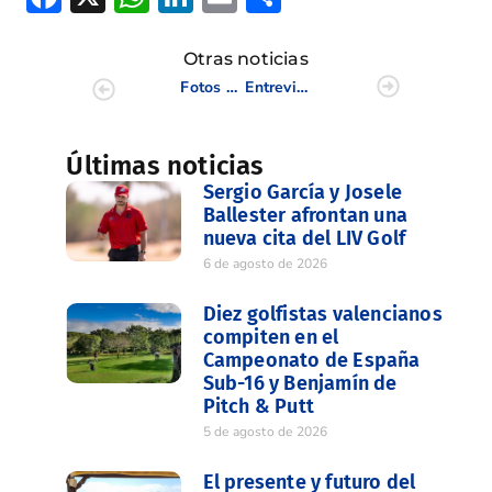
Otras noticias
Fotos CEE Rosa María Llacer
Entrevista de Radio Marca a Joaquín Rocamora Director de Operaciones de Vistabella Golf
Últimas noticias
Sergio García y Josele
Ballester afrontan una
nueva cita del LIV Golf
6 de agosto de 2026
Diez golfistas valencianos
compiten en el
Campeonato de España
Sub-16 y Benjamín de
Pitch & Putt
5 de agosto de 2026
El presente y futuro del