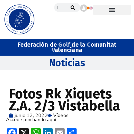
Federación de
Golf
de la
C
omunitat
V
alenciana
Noticias
Fotos Rk Xiquets
Z.A. 2/3 Vistabella
junio 12, 2022
Vídeos
Accede pinchando aquí
Facebook
X
WhatsApp
LinkedIn
Email
Compartir