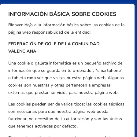
INFORMACIÓN BÁSICA SOBRE COOKIES
Bienvenida/o a la información básica sobre las cookies de la
página web responsabilidad de la entidad:
FEDERACIÓN DE GOLF DE LA COMUNIDAD
VALENCIANA
Una cookie o galleta informática es un pequeño archivo de
Dirección
información que se guarda en tu ordenador, “smartphone”
Centre de L´Esport, Carrer d'Isaac Peral i
o tableta cada vez que visitas nuestra página web. Algunas
Caballero, Nº 5, Despachos 2 y 3, 46980,
cookies son nuestras y otras pertenecen a empresas
Valencia
externas que prestan servicios para nuestra página web.
Teléfono
Las cookies pueden ser de varios tipos: las cookies técnicas
+34 961 367 799
son necesarias para que nuestra página web pueda
Email
funcionar, no necesitan de tu autorización y son las únicas
federacion@golfcv.com
que tenemos activadas por defecto.