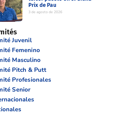
Prix de Pau
3 de agosto de 2026
mités
ité Juvenil
mité Femenino
ité Masculino
ité Pitch & Putt
ité Profesionales
ité Senior
ernacionales
ionales