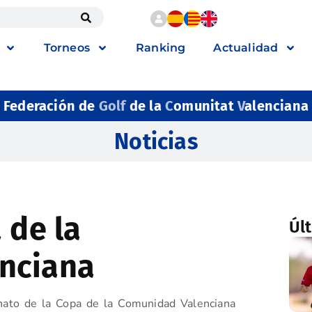
Torneos
Ranking
Actualidad
Federación de
Golf
de la
C
omunitat
V
alenciana
Noticias
 de la
Úl
nciana
nato de la Copa de la Comunidad Valenciana