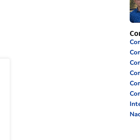
Co
Com
Co
Com
Com
Com
Com
Int
Nac