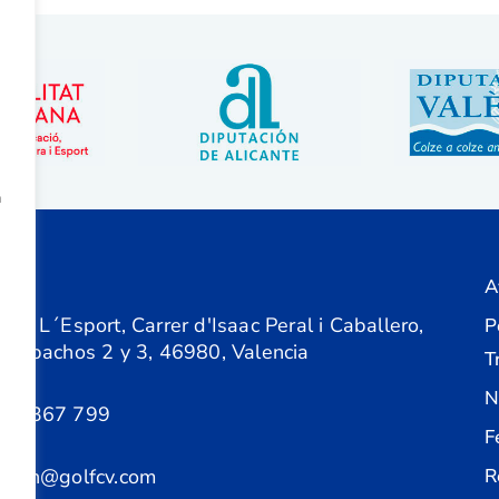
a
A
ón
 de L´Esport, Carrer d'Isaac Peral i Caballero,
P
 Despachos 2 y 3, 46980, Valencia
T
N
61 367 799
F
acion@golfcv.com
R