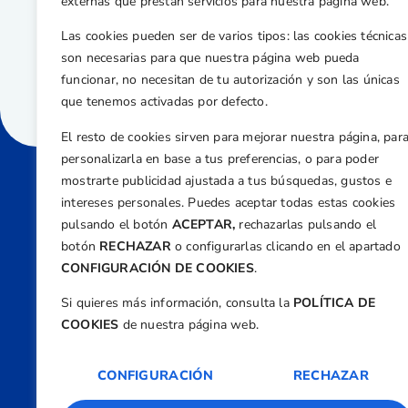
externas que prestan servicios para nuestra página web.
Las cookies pueden ser de varios tipos: las cookies técnicas
son necesarias para que nuestra página web pueda
funcionar, no necesitan de tu autorización y son las únicas
que tenemos activadas por defecto.
El resto de cookies sirven para mejorar nuestra página, par
personalizarla en base a tus preferencias, o para poder
mostrarte publicidad ajustada a tus búsquedas, gustos e
intereses personales. Puedes aceptar todas estas cookies
Direcci
pulsando el botón
ACEPTAR,
rechazarlas pulsando el
Centre
botón
RECHAZAR
o configurarlas clicando en el apartado
Nº 5,
CONFIGURACIÓN DE COOKIES
.
Teléfono
Si quieres más información, consulta la
POLÍTICA DE
+34 9
COOKIES
de nuestra página web.
Email
feder
CONFIGURACIÓN
RECHAZAR