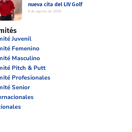
nueva cita del LIV Golf
6 de agosto de 2026
mités
ité Juvenil
mité Femenino
ité Masculino
ité Pitch & Putt
ité Profesionales
ité Senior
ernacionales
ionales