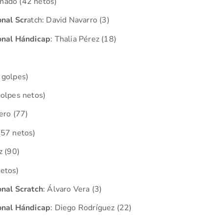
nado (42 netos)
onal Scr
atch: David Navarro (3)
onal Hándicap
: Thalia Pérez (18)
 golpes)
golpes netos)
ero (77)
(57 netos)
z (90)
etos)
onal Scratch
: Álvaro Vera (3)
onal Hándicap
: Diego Rodríguez (22)