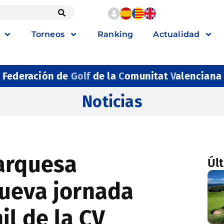
Torneos
Ranking
Actualidad
Federación de
Golf
de la
C
omunitat
V
alenciana
Noticias
arquesa
Úl
ueva jornada
il de la CV