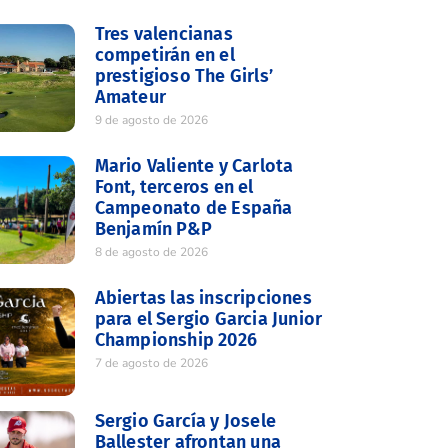
Tres valencianas
competirán en el
prestigioso The Girls’
Amateur
9 de agosto de 2026
Mario Valiente y Carlota
Font, terceros en el
Campeonato de España
Benjamín P&P
8 de agosto de 2026
Abiertas las inscripciones
para el Sergio Garcia Junior
Championship 2026
7 de agosto de 2026
Sergio García y Josele
Ballester afrontan una