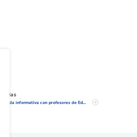
tir
oticias
Jornada informativa con profesores de Educación Física en la Escuela de Golf Elche