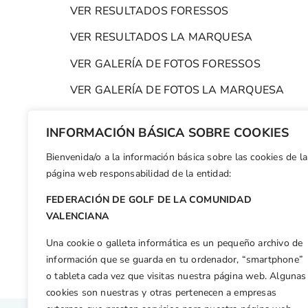
VER RESULTADOS FORESSOS
VER RESULTADOS LA MARQUESA
VER GALERÍA DE FOTOS FORESSOS
VER GALERÍA DE FOTOS LA MARQUESA
(J010114)
INFORMACIÓN BÁSICA SOBRE COOKIES
Bienvenida/o a la información básica sobre las cookies de la
Facebook
X
WhatsApp
LinkedIn
Email
Compar
página web responsabilidad de la entidad:
FEDERACIÓN DE GOLF DE LA COMUNIDAD
Otras n
VALENCIANA
Rodríguez, De Lope y Casabona superan la primera fase de la Escuela francesa. Se unen a Alonso y Sebastián en la final
Una cookie o galleta informática es un pequeño archivo de
información que se guarda en tu ordenador, “smartphone”
o tableta cada vez que visitas nuestra página web. Algunas
cookies son nuestras y otras pertenecen a empresas