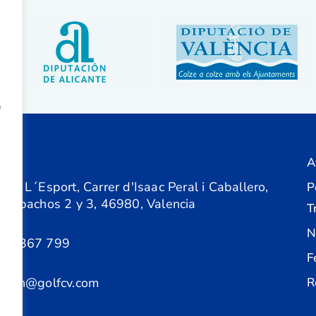
a
A
ón
 de L´Esport, Carrer d'Isaac Peral i Caballero,
P
 Despachos 2 y 3, 46980, Valencia
T
N
61 367 799
F
acion@golfcv.com
R