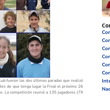
Co
Com
Co
Com
Com
Com
Com
Int
ub fueron las dos últimas paradas que realizó
tes de que tenga lugar la Final el próximo 26
Nac
ue. La competición reunió a 135 jugadores (79