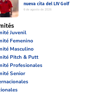
nueva cita del LIV Golf
6 de agosto de 2026
mités
ité Juvenil
mité Femenino
ité Masculino
ité Pitch & Putt
ité Profesionales
ité Senior
ernacionales
ionales