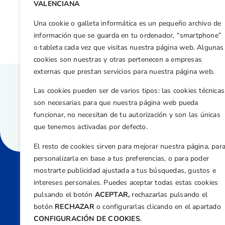
Otras n
VALENCIANA
Natalia Escuriola, pieza clave en la victoria del equipo europeo en el Vagliano Trophy
Una cookie o galleta informática es un pequeño archivo de
información que se guarda en tu ordenador, “smartphone”
o tableta cada vez que visitas nuestra página web. Algunas
cookies son nuestras y otras pertenecen a empresas
externas que prestan servicios para nuestra página web.
Las cookies pueden ser de varios tipos: las cookies técnicas
son necesarias para que nuestra página web pueda
funcionar, no necesitan de tu autorización y son las únicas
que tenemos activadas por defecto.
El resto de cookies sirven para mejorar nuestra página, par
personalizarla en base a tus preferencias, o para poder
mostrarte publicidad ajustada a tus búsquedas, gustos e
intereses personales. Puedes aceptar todas estas cookies
Direcci
pulsando el botón
ACEPTAR,
rechazarlas pulsando el
Centre
botón
RECHAZAR
o configurarlas clicando en el apartado
Nº 5,
CONFIGURACIÓN DE COOKIES
.