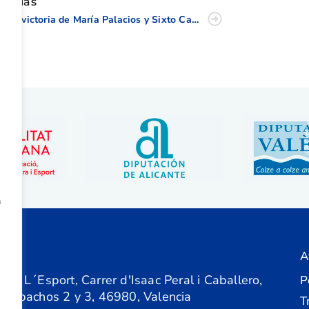
oticias
Gran victoria de María Palacios y Sixto Casabona en la Copa de la Comunidad Valenciana
a
A
ón
 de L´Esport, Carrer d'Isaac Peral i Caballero,
P
 Despachos 2 y 3, 46980, Valencia
T