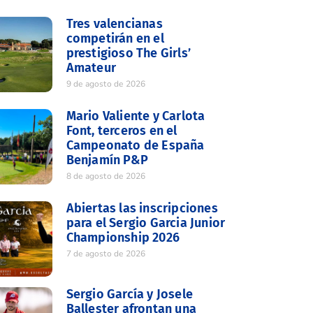
Tres valencianas
competirán en el
prestigioso The Girls’
Amateur
9 de agosto de 2026
Mario Valiente y Carlota
Font, terceros en el
Campeonato de España
Benjamín P&P
8 de agosto de 2026
Abiertas las inscripciones
para el Sergio Garcia Junior
Championship 2026
7 de agosto de 2026
Sergio García y Josele
Ballester afrontan una