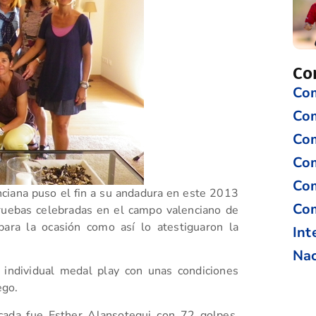
Co
Com
Co
Com
Com
Com
ciana puso el fin a su andadura en este 2013
Com
pruebas celebradas en el campo valenciano de
para la ocasión como así lo atestiguaron la
Int
Nac
 individual medal play con unas condiciones
ego.
ficada fue Esther Alansotegui con 72 golpes,