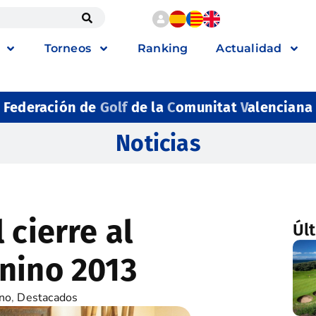
Torneos
Ranking
Actualidad
Federación de
Golf
de la
C
omunitat
V
alenciana
Noticias
 cierre al
Úl
nino 2013
no
,
Destacados