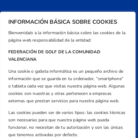
INFORMACIÓN BÁSICA SOBRE COOKIES
Bienvenida/o a la información básica sobre las cookies de la
página web responsabilidad de la entidad:
FEDERACIÓN DE GOLF DE LA COMUNIDAD
VALENCIANA
Una cookie o galleta informática es un pequeño archivo de
Dirección
información que se guarda en tu ordenador, “smartphone”
Centre de L´Esport, Carrer d'Isaac Peral i
o tableta cada vez que visitas nuestra página web. Algunas
Caballero, Nº 5, Despachos 2 y 3, 46980,
cookies son nuestras y otras pertenecen a empresas
Valencia
externas que prestan servicios para nuestra página web.
Teléfono
Las cookies pueden ser de varios tipos: las cookies técnicas
+34 961 367 799
son necesarias para que nuestra página web pueda
Email
funcionar, no necesitan de tu autorización y son las únicas
que tenemos activadas por defecto.
federacion@golfcv.com