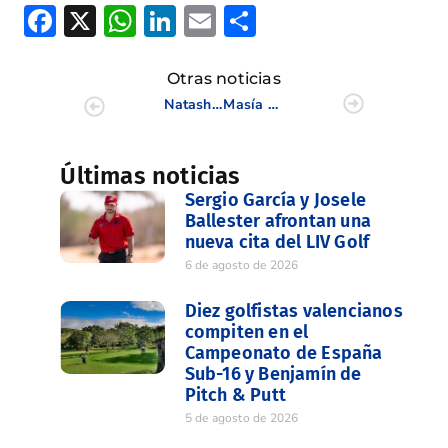
Facebook
X
WhatsApp
LinkedIn
Email
Compartir
Otras noticias
Natasha Fear brillante Campeona de un pasado por agua IV Campeonato de Castellón
Masía de las Estrellas se ha proclamado campeón de la quinta edición del Campeonato de España Interclubes de Pitch & Putt
Últimas noticias
Sergio García y Josele
Ballester afrontan una
nueva cita del LIV Golf
6 de agosto de 2026
Diez golfistas valencianos
compiten en el
Campeonato de España
Sub-16 y Benjamín de
Pitch & Putt
5 de agosto de 2026