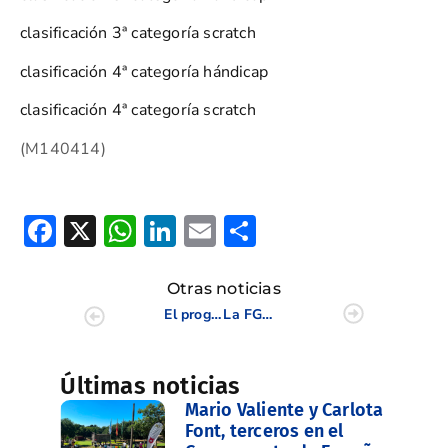
clasificación 3ª categoría scratch
clasificación 4ª categoría hándicap
clasificación 4ª categoría scratch
(M140414)
Facebook
X
WhatsApp
LinkedIn
Email
Compartir
Otras noticias
El programa ‘Golf en los Colegios’, a pleno rendimiento
La FGCV reúne a los campos de la Comunidad Valenciana
Últimas noticias
Mario Valiente y Carlota
Font, terceros en el