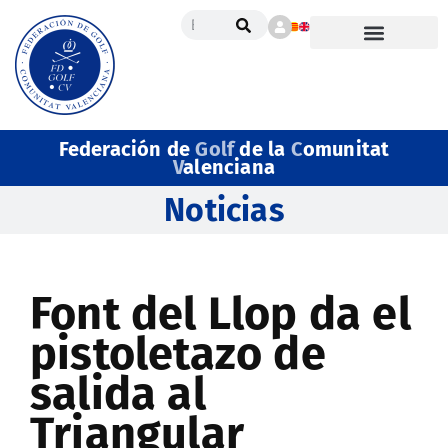
Federación de
Golf
de la
C
omunitat
V
alenciana
Noticias
Font del Llop da el
pistoletazo de
salida al
Triangular