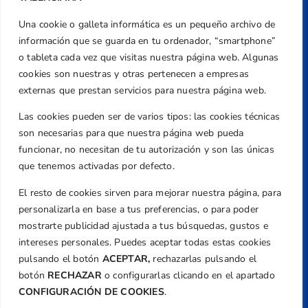
Una cookie o galleta informática es un pequeño archivo de
Dirección
información que se guarda en tu ordenador, “smartphone”
Centre de L´Esport, Carrer d'Isaac Peral i
o tableta cada vez que visitas nuestra página web. Algunas
Caballero, Nº 5, Despachos 2 y 3, 46980,
cookies son nuestras y otras pertenecen a empresas
Valencia
externas que prestan servicios para nuestra página web.
Teléfono
Las cookies pueden ser de varios tipos: las cookies técnicas
+34 961 367 799
son necesarias para que nuestra página web pueda
Email
funcionar, no necesitan de tu autorización y son las únicas
federacion@golfcv.com
que tenemos activadas por defecto.
El resto de cookies sirven para mejorar nuestra página, para
Aviso Legal
personalizarla en base a tus preferencias, o para poder
Política de Privacidad
mostrarte publicidad ajustada a tus búsquedas, gustos e
Transparencia
intereses personales. Puedes aceptar todas estas cookies
Normativa
pulsando el botón
ACEPTAR,
rechazarlas pulsando el
botón
RECHAZAR
o configurarlas clicando en el apartado
Federación
CONFIGURACIÓN DE COOKIES
.
Revista