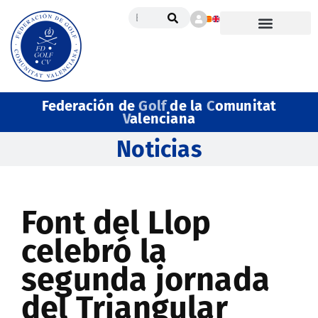
Federación de
Golf
de la
C
omunitat
V
alenciana
Noticias
Font del Llop
celebró la
segunda jornada
del Triangular