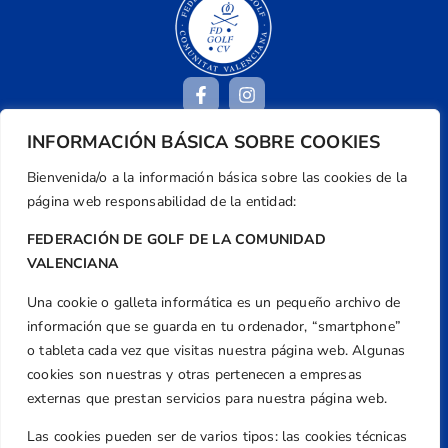
INFORMACIÓN BÁSICA SOBRE COOKIES
Dirección
Bienvenida/o a la información básica sobre las cookies de la
Centre de L´Esport, Carrer d'Isaac Peral i
página web responsabilidad de la entidad:
Caballero, Nº 5, Despachos 2 y 3, 46980,
FEDERACIÓN DE GOLF DE LA COMUNIDAD
Valencia
VALENCIANA
Teléfono
+34 961 367 799
Una cookie o galleta informática es un pequeño archivo de
información que se guarda en tu ordenador, “smartphone”
Email
o tableta cada vez que visitas nuestra página web. Algunas
federacion@golfcv.com
cookies son nuestras y otras pertenecen a empresas
Aviso Legal
externas que prestan servicios para nuestra página web.
Política de Privacidad
Las cookies pueden ser de varios tipos: las cookies técnicas