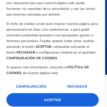
Transparencia
son necesarias para que nuestra página web pueda
funcionar, no necesitan de tu autorización y son las únicas
Normativa
que tenemos activadas por defecto.
Federación
El resto de cookies sirven para mejorar nuestra página, para
Revista
personalizarla en base a tus preferencias, o para poder
mostrarte publicidad ajustada a tus búsquedas, gustos e
intereses personales. Puedes aceptar todas estas cookies
pulsando el botón
ACEPTAR,
rechazarlas pulsando el
botón
RECHAZAR
o configurarlas clicando en el apartado
Copyright ©
Federación de Golf de la
CONFIGURACIÓN DE COOKIES
.
Comunitat Valenciana
| Diseño:
TecnoQuatre
Si quieres más información, consulta la
POLÍTICA DE
COOKIES
de nuestra página web.
CONFIGURACIÓN
RECHAZAR
ACEPTAR