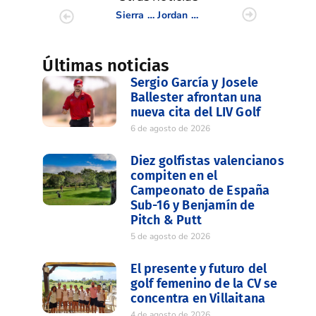
Sierra Cortina acogió la quinta prueba del Circuito de Pitch & Putt de la CV
Jordan Gibb se adjudica la cuarta prueba de profesionales en Villamartín
Últimas noticias
Sergio García y Josele
Ballester afrontan una
nueva cita del LIV Golf
6 de agosto de 2026
Diez golfistas valencianos
compiten en el
Campeonato de España
Sub-16 y Benjamín de
Pitch & Putt
5 de agosto de 2026
El presente y futuro del
golf femenino de la CV se
concentra en Villaitana
4 de agosto de 2026