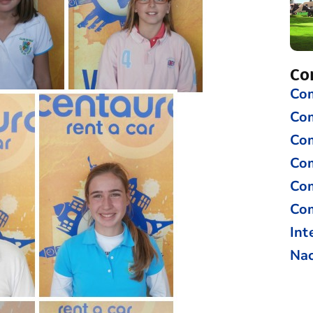
Co
Com
Co
Com
Com
Com
Com
Int
Nac