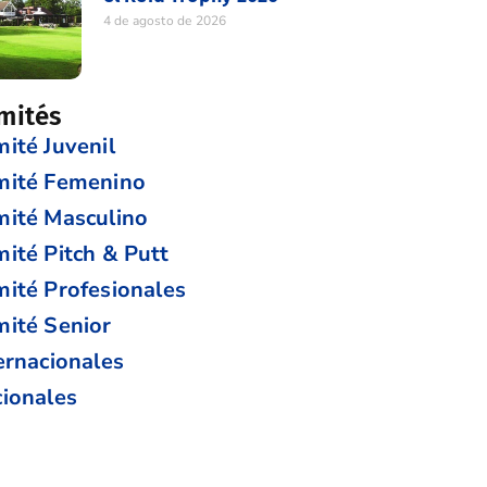
4 de agosto de 2026
mités
ité Juvenil
mité Femenino
ité Masculino
ité Pitch & Putt
ité Profesionales
ité Senior
ernacionales
ionales