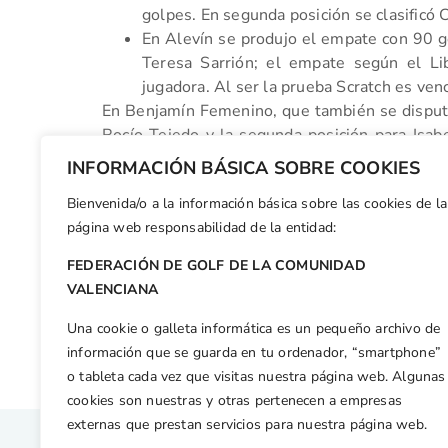
golpes. En segunda posición se clasificó 
En Alevín se produjo el empate con 90 g
Teresa Sarrión; el empate según el Li
jugadora. Al ser la prueba Scratch es ven
En Benjamín Femenino, que también se disputo 
Rocío Tejedo y la segunda posición para Isab
Alevín dado que las 2 jugadoras quedaron em
INFORMACIÓN BÁSICA SOBRE COOKIES
brutos.
Bienvenida/o a la información básica sobre las cookies de la
Facebook
X
WhatsApp
LinkedIn
Email
Compar
página web responsabilidad de la entidad:
FEDERACIÓN DE GOLF DE LA COMUNIDAD
Otras n
VALENCIANA
Dá comienzo el «CIRCUITO DE PITCH & PUTT DE LA COMUNIDAD VALENCIANA 2015» en Golf Sierra Cortina.
Una cookie o galleta informática es un pequeño archivo de
información que se guarda en tu ordenador, “smartphone”
o tableta cada vez que visitas nuestra página web. Algunas
cookies son nuestras y otras pertenecen a empresas
externas que prestan servicios para nuestra página web.