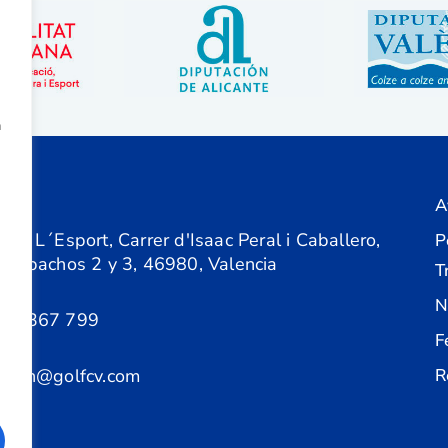
a
A
ón
 de L´Esport, Carrer d'Isaac Peral i Caballero,
P
 Despachos 2 y 3, 46980, Valencia
T
N
61 367 799
F
acion@golfcv.com
R