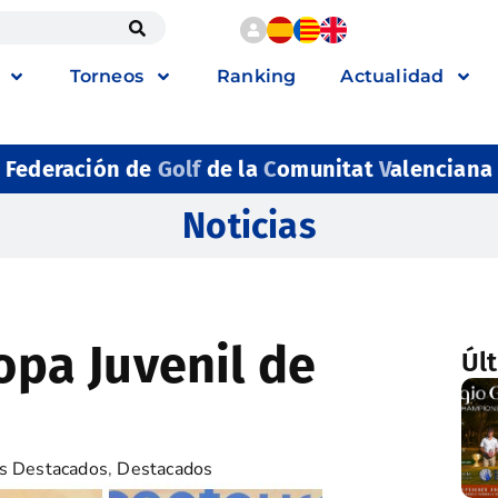
Torneos
Ranking
Actualidad
Federación de
Golf
de la
C
omunitat
V
alenciana
Noticias
Copa Juvenil de
Úl
s Destacados
,
Destacados