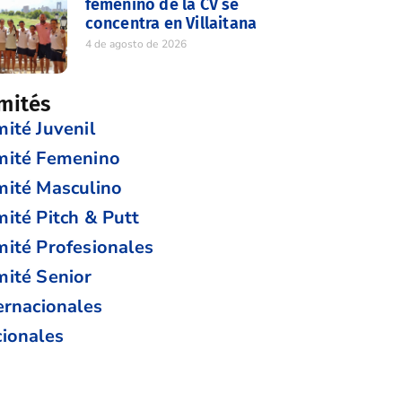
femenino de la CV se
concentra en Villaitana
4 de agosto de 2026
mités
ité Juvenil
mité Femenino
ité Masculino
ité Pitch & Putt
ité Profesionales
ité Senior
ernacionales
ionales