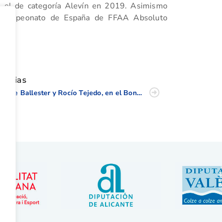
n el de categoría Alevín en 2019. Asimismo
el Campeonato de España de FFAA Absoluto
tir
oticias
Josele Ballester y Rocío Tejedo, en el Bonallack Trophy y la Patsy Hankins Trophy