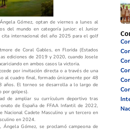
 Ángela Gómez, optan de viernes a lunes al
os del mundo en categoría junior: el Junior
Co
ita internacional del año 2025 para el golf
Com
ltmore de Coral Gables, en Florida (Estados
Co
 las ediciones de 2019 y 2020, cuando Josele
Com
ariciando en ambos casos la victoria.
Com
cede por invitación directa o a través de una
eso al cuadro final, formado únicamente por 48
Com
 años. El torneo se desarrolla a lo largo de
Com
o por golpes).
Int
ad de ampliar su currículum deportivo tras
peonato de España de FFAA Infantil de 2022,
Nac
e Nacional Cadete Masculino y un tercero en
culino en 2024.
f, Ángela Gómez, se proclamó campeona de