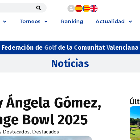
Torneos
Ranking
Actualidad
Federación de
Golf
de la
C
omunitat
V
alenciana
Noticias
y Ángela Gómez,
Úl
ange Bowl 2025
s Destacados
,
Destacados