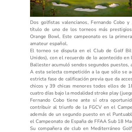
Dos golfistas valencianos, Fernando Cobo y
título de uno de los torneos más prestigios
Orange Bowl. Este campeonato es la primera c
amateur español.
El torneo se disputa en el Club de Golf Bi
Unidos), con el recuerdo de lo acontecido en
Ballester acumuló sendos segundos puestos, ac
A esta selecta competición a la que sólo se ac
estricta fase de calificación previa que da acc
chicos y 39 chicas menores todos ellos de 18
cuatro días bajo la modalidad stroke play (jueg
Fernando Cobo tiene ante sí otra oportunid
contribuir al triunfo de la FGCV en el Cam
además de un segundo puesto en el Puntuabl
el Campeonato de España de FFAA Sub 18 Mas
Su compañera de club en Mediterráneo Gol