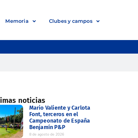
Memoria
Clubes y campos
timas noticias
Mario Valiente y Carlota
Font, terceros en el
Campeonato de España
Benjamín P&P
8 de agosto de 2026