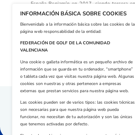
España Benjamín en 2017, siendo tercera e
contribuyó a la victoria de la FGCV en 
INFORMACIÓN BÁSICA SOBRE COOKIES
Femenino 2024.
Bienvenida/o a la información básica sobre las cookies de la
Facebook
X
WhatsApp
LinkedIn
Email
Compar
página web responsabilidad de la entidad:
FEDERACIÓN DE GOLF DE LA COMUNIDAD
Otras n
VALENCIANA
Feliz año 2025
Una cookie o galleta informática es un pequeño archivo de
información que se guarda en tu ordenador, “smartphone”
o tableta cada vez que visitas nuestra página web. Algunas
cookies son nuestras y otras pertenecen a empresas
externas que prestan servicios para nuestra página web.
Las cookies pueden ser de varios tipos: las cookies técnicas
son necesarias para que nuestra página web pueda
funcionar, no necesitan de tu autorización y son las únicas
que tenemos activadas por defecto.