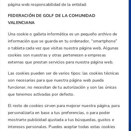
Caballero, Nº 5, Despachos 2 y 3, 46980,
página web responsabilidad de la entidad:
Valencia
FEDERACIÓN DE GOLF DE LA COMUNIDAD
Teléfono
VALENCIANA
+34 961 367 799
Email
Una cookie o galleta informática es un pequeño archivo de
federacion@golfcv.com
información que se guarda en tu ordenador, “smartphone”
o tableta cada vez que visitas nuestra página web. Algunas
Aviso Legal
cookies son nuestras y otras pertenecen a empresas
externas que prestan servicios para nuestra página web.
Política de Privacidad
Transparencia
Las cookies pueden ser de varios tipos: las cookies técnicas
Normativa
son necesarias para que nuestra página web pueda
funcionar, no necesitan de tu autorización y son las únicas
Federación
que tenemos activadas por defecto.
Revista
El resto de cookies sirven para mejorar nuestra página, para
personalizarla en base a tus preferencias, o para poder
mostrarte publicidad ajustada a tus búsquedas, gustos e
intereses personales. Puedes aceptar todas estas cookies