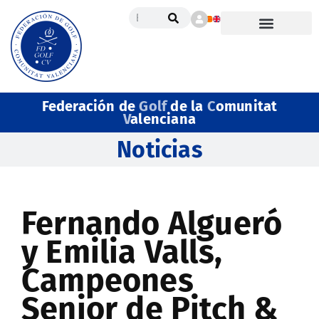
Federación de
Golf
de la
C
omunitat
V
alenciana
Noticias
Fernando Algueró
y Emilia Valls,
Campeones
Senior de Pitch &