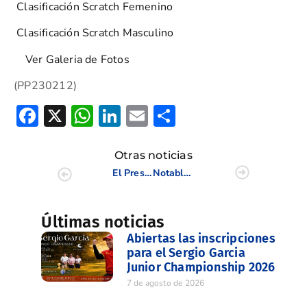
Clasificación Scratch Femenino
Clasificación Scratch Masculino
Ver Galeria de Fotos
(PP230212)
Facebook
X
WhatsApp
LinkedIn
Email
Compartir
Otras noticias
El Presidente de la FGCV, Andrés M. Torrubia, presente en los «Importantes 2011»
Notable actuación de Marta Pérez Sanmartín en los Puntuables Nacionales
Últimas noticias
Abiertas las inscripciones
para el Sergio Garcia
Junior Championship 2026
7 de agosto de 2026