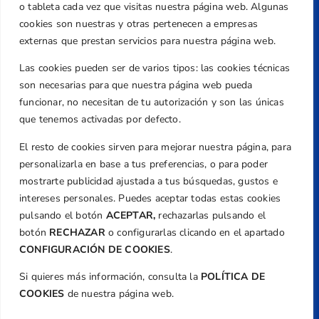
Centre de L´Esport, Carrer d'Isaac Peral i
o tableta cada vez que visitas nuestra página web. Algunas
Caballero, Nº 5, Despachos 2 y 3, 46980,
cookies son nuestras y otras pertenecen a empresas
Valencia
externas que prestan servicios para nuestra página web.
Teléfono
Las cookies pueden ser de varios tipos: las cookies técnicas
+34 961 367 799
son necesarias para que nuestra página web pueda
Email
funcionar, no necesitan de tu autorización y son las únicas
federacion@golfcv.com
que tenemos activadas por defecto.
El resto de cookies sirven para mejorar nuestra página, para
Aviso Legal
personalizarla en base a tus preferencias, o para poder
Política de Privacidad
mostrarte publicidad ajustada a tus búsquedas, gustos e
Transparencia
intereses personales. Puedes aceptar todas estas cookies
Normativa
pulsando el botón
ACEPTAR,
rechazarlas pulsando el
botón
RECHAZAR
o configurarlas clicando en el apartado
Federación
CONFIGURACIÓN DE COOKIES
.
Revista
Si quieres más información, consulta la
POLÍTICA DE
COOKIES
de nuestra página web.