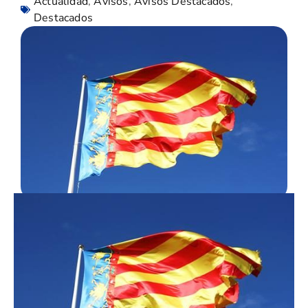
Actualidad
,
Avisos
,
Avisos Destacados
,
Destacados