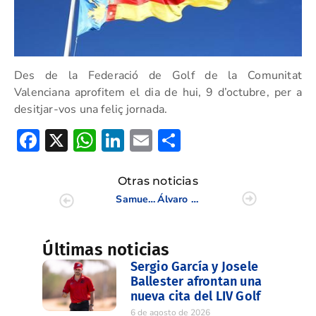
Des de la Federació de Golf de la Comunitat
Valenciana aprofitem el dia de hui, 9 d’octubre, per a
desitjar-vos una feliç jornada.
Facebook
X
WhatsApp
LinkedIn
Email
Compartir
Otras noticias
Samuel del Val, a un golpe del liderato en el Campeonato de España de Profesionales
Álvaro Roldós y Rocío Tejedo, ganadores del Campeonato SUB 16 de la C.V.
Últimas noticias
Sergio García y Josele
Ballester afrontan una
nueva cita del LIV Golf
6 de agosto de 2026