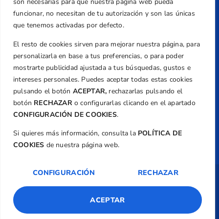
son necesarias para que nuestra página web pueda
Email
funcionar, no necesitan de tu autorización y son las únicas
federacion@golfcv.com
que tenemos activadas por defecto.
El resto de cookies sirven para mejorar nuestra página, para
Aviso Legal
personalizarla en base a tus preferencias, o para poder
Política de Privacidad
mostrarte publicidad ajustada a tus búsquedas, gustos e
Transparencia
intereses personales. Puedes aceptar todas estas cookies
Normativa
pulsando el botón
ACEPTAR,
rechazarlas pulsando el
botón
RECHAZAR
o configurarlas clicando en el apartado
Federación
CONFIGURACIÓN DE COOKIES
.
Revista
Si quieres más información, consulta la
POLÍTICA DE
COOKIES
de nuestra página web.
CONFIGURACIÓN
RECHAZAR
Copyright ©
Federación de Golf de la
Comunitat Valenciana
| Diseño:
TecnoQuatre
ACEPTAR