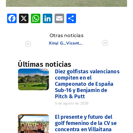
Facebook
X
WhatsApp
LinkedIn
Email
Compartir
Otras noticias
Xinyi Gu logra una plaza para la disputa del prestigioso torneo La Sella Open
Vicente Dasí, tercero en el GP de España Sénior de mayores de 70 años
Últimas noticias
Diez golfistas valencianos
compiten en el
Campeonato de España
Sub-16 y Benjamín de
Pitch & Putt
5 de agosto de 2026
El presente y futuro del
golf femenino de la CV se
concentra en Villaitana