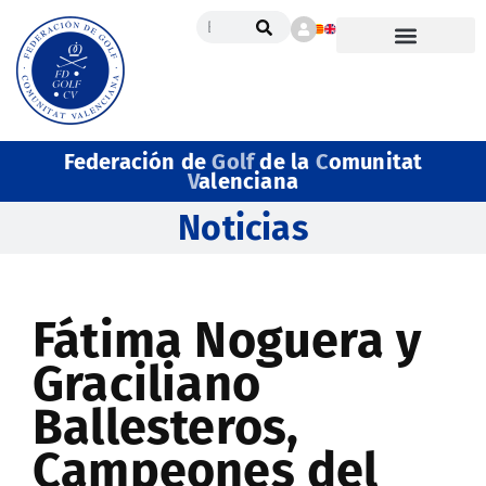
Federación de
Golf
de la
C
omunitat
V
alenciana
Noticias
Fátima Noguera y
Graciliano
Ballesteros,
Campeones del