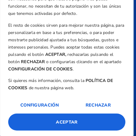
Email
funcionar, no necesitan de tu autorización y son las únicas
federacion@golfcv.com
que tenemos activadas por defecto.
El resto de cookies sirven para mejorar nuestra página, para
Aviso Legal
personalizarla en base a tus preferencias, o para poder
Política de Privacidad
mostrarte publicidad ajustada a tus búsquedas, gustos e
Transparencia
intereses personales. Puedes aceptar todas estas cookies
Normativa
pulsando el botón
ACEPTAR,
rechazarlas pulsando el
botón
RECHAZAR
o configurarlas clicando en el apartado
Federación
CONFIGURACIÓN DE COOKIES
.
Revista
Si quieres más información, consulta la
POLÍTICA DE
COOKIES
de nuestra página web.
CONFIGURACIÓN
RECHAZAR
Copyright ©
Federación de Golf de la
Comunitat Valenciana
| Diseño:
TecnoQuatre
ACEPTAR