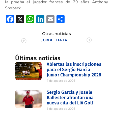
la prueba el jugador francés de 29 años Anthony
Snobeck.
Facebook
X
WhatsApp
LinkedIn
Email
Compartir
Otras noticias
JORDI GARCÍA DEL MORAL MANDA EN FLORENCIA
HA FALLECIDO D. GONZALO GONZÁLEZ-FIERRO DÍEZ
Últimas noticias
Abiertas las inscripciones
para el Sergio Garcia
Junior Championship 2026
7 de agosto de 2026
Sergio García y Josele
Ballester afrontan una
nueva cita del LIV Golf
6 de agosto de 2026