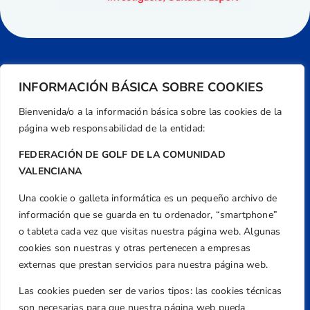
INFORMACIÓN BÁSICA SOBRE COOKIES
Bienvenida/o a la información básica sobre las cookies de la
página web responsabilidad de la entidad:
FEDERACIÓN DE GOLF DE LA COMUNIDAD
VALENCIANA
Una cookie o galleta informática es un pequeño archivo de
Dirección
información que se guarda en tu ordenador, “smartphone”
Centre de L´Esport, Carrer d'Isaac Peral i
o tableta cada vez que visitas nuestra página web. Algunas
Caballero, Nº 5, Despachos 2 y 3, 46980,
cookies son nuestras y otras pertenecen a empresas
Valencia
externas que prestan servicios para nuestra página web.
Teléfono
Las cookies pueden ser de varios tipos: las cookies técnicas
+34 961 367 799
son necesarias para que nuestra página web pueda