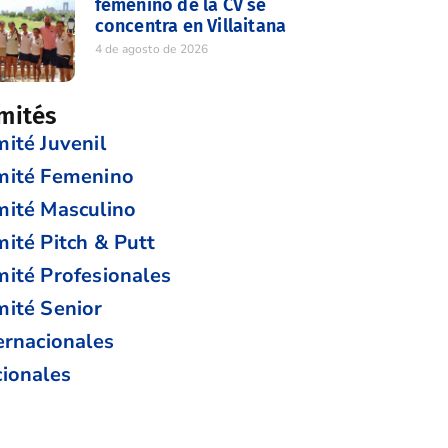
femenino de la CV se
concentra en Villaitana
4 de agosto de 2026
mités
ité Juvenil
mité Femenino
ité Masculino
ité Pitch & Putt
ité Profesionales
ité Senior
ernacionales
ionales