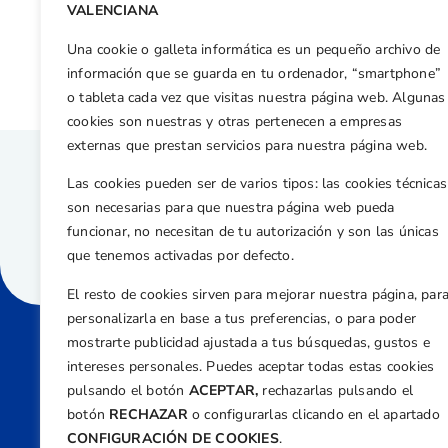
Otras n
VALENCIANA
David Ibáñez de la Politécnica de Valencia, Campeón Universitario 2011 de la CV
Una cookie o galleta informática es un pequeño archivo de
información que se guarda en tu ordenador, “smartphone”
o tableta cada vez que visitas nuestra página web. Algunas
cookies son nuestras y otras pertenecen a empresas
externas que prestan servicios para nuestra página web.
Las cookies pueden ser de varios tipos: las cookies técnicas
son necesarias para que nuestra página web pueda
funcionar, no necesitan de tu autorización y son las únicas
que tenemos activadas por defecto.
El resto de cookies sirven para mejorar nuestra página, par
personalizarla en base a tus preferencias, o para poder
mostrarte publicidad ajustada a tus búsquedas, gustos e
intereses personales. Puedes aceptar todas estas cookies
Direcci
pulsando el botón
ACEPTAR,
rechazarlas pulsando el
Centre
botón
RECHAZAR
o configurarlas clicando en el apartado
Nº 5,
CONFIGURACIÓN DE COOKIES
.