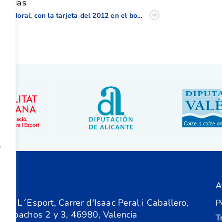
oticias
Del Moral, con la tarjeta del 2012 en el bolsillo; Lara, busca la Race to Dubai
a
A
ón
 de L´Esport, Carrer d'Isaac Peral i Caballero,
P
 Despachos 2 y 3, 46980, Valencia
T