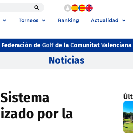
Torneos
Ranking
Actualidad
Federación de
Golf
de la
C
omunitat
V
alenciana
Noticias
 “Sistema
Úl
izado por la