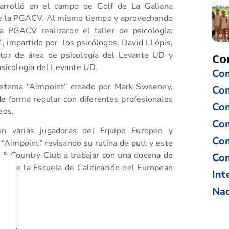
esarrolló en el campo de Golf de La Galiana
de la PGACV. Al mismo tiempo y aprovechando
a PGACV realizaron el taller de psicología:
f”, impartido por los psicólogos, David LLópis,
ctor de área de psicología del Levante UD y
Co
sicología del Levante UD.
Com
sistema “Aimpoint” creado por Mark Sweeney,
Co
de forma regular con diferentes profesionales
Com
eos.
Com
n varias jugadoras del Equipo Europeo y
Com
“Aimpoint” revisando su rutina de putt y este
 & Country Club a trabajar con una docena de
Com
se de la Escuela de Calificación del European
Int
Nac
tir