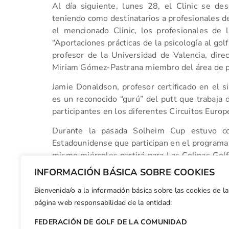
Al día siguiente, lunes 28, el Clinic se d
teniendo como destinatarios a profesionales 
el mencionado Clinic, los profesionales de l
“Aportaciones prácticas de la psicología al gol
profesor de la Universidad de Valencia, dire
Miriam Gómez-Pastrana miembro del área de p
Jamie Donaldson, profesor certificado en el 
es un reconocido “gurú” del putt que trabaja 
participantes en los diferentes Circuitos Europ
Durante la pasada Solheim Cup estuvo co
Estadounidense que participan en el programa 
mismo miércoles partirá para Las Colinas Golf
jugadores participantes en la PQ2 (segunda fa
INFORMACIÓN BÁSICA SOBRE COOKIES
Tour).
Bienvenida/o a la información básica sobre las cookies de la
Facebook
X
WhatsApp
LinkedIn
Email
Compar
página web responsabilidad de la entidad:
FEDERACIÓN DE GOLF DE LA COMUNIDAD