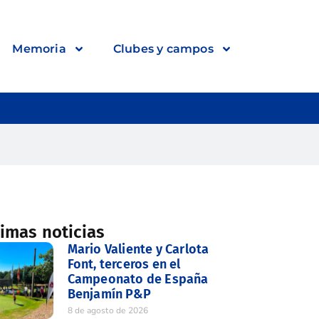
Memoria
Clubes y campos
timas noticias
Mario Valiente y Carlota
Font, terceros en el
Campeonato de España
Benjamín P&P
8 de agosto de 2026