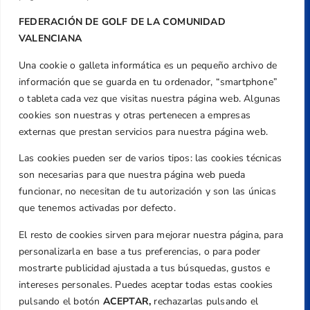
FEDERACIÓN DE GOLF DE LA COMUNIDAD
VALENCIANA
Una cookie o galleta informática es un pequeño archivo de
Dirección
información que se guarda en tu ordenador, “smartphone”
Centre de L´Esport, Carrer d'Isaac Peral i
o tableta cada vez que visitas nuestra página web. Algunas
Caballero, Nº 5, Despachos 2 y 3, 46980,
cookies son nuestras y otras pertenecen a empresas
Valencia
externas que prestan servicios para nuestra página web.
Teléfono
Las cookies pueden ser de varios tipos: las cookies técnicas
+34 961 367 799
son necesarias para que nuestra página web pueda
Email
funcionar, no necesitan de tu autorización y son las únicas
federacion@golfcv.com
que tenemos activadas por defecto.
El resto de cookies sirven para mejorar nuestra página, para
Aviso Legal
personalizarla en base a tus preferencias, o para poder
Política de Privacidad
mostrarte publicidad ajustada a tus búsquedas, gustos e
Transparencia
intereses personales. Puedes aceptar todas estas cookies
Normativa
pulsando el botón
ACEPTAR,
rechazarlas pulsando el