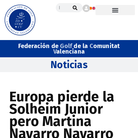
Federación de
Golf
de la
C
omunitat
V
alenciana
Noticias
Europa pierde la
Solheim Junior
pero Martina
Navarro Navarro