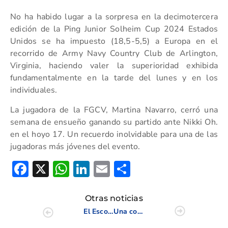
No ha habido lugar a la sorpresa en la decimotercera
edición de la Ping Junior Solheim Cup 2024 Estados
Unidos se ha impuesto (18,5-5,5) a Europa en el
recorrido de Army Navy Country Club de Arlington,
Virginia, haciendo valer la superioridad exhibida
fundamentalmente en la tarde del lunes y en los
individuales.
La jugadora de la FGCV, Martina Navarro, cerró una
semana de ensueño ganando su partido ante Nikki Oh.
en el hoyo 17. Un recuerdo inolvidable para una de las
jugadoras más jóvenes del evento.
Facebook
X
WhatsApp
LinkedIn
Email
Compartir
Otras noticias
El Escorpión acoge la jornada de la Liguilla Sénior Masculina Zona VLC/CS
Una constelación de estrellas se citará en La Sella Open