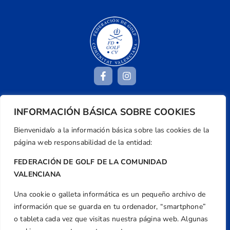
INFORMACIÓN BÁSICA SOBRE COOKIES
Dirección
Centre de L´Esport, Carrer d'Isaac Peral i
Bienvenida/o a la información básica sobre las cookies de la
Caballero, Nº 5, Despachos 2 y 3, 46980,
página web responsabilidad de la entidad:
Valencia
FEDERACIÓN DE GOLF DE LA COMUNIDAD
Teléfono
VALENCIANA
+34 961 367 799
Una cookie o galleta informática es un pequeño archivo de
Email
información que se guarda en tu ordenador, “smartphone”
federacion@golfcv.com
o tableta cada vez que visitas nuestra página web. Algunas