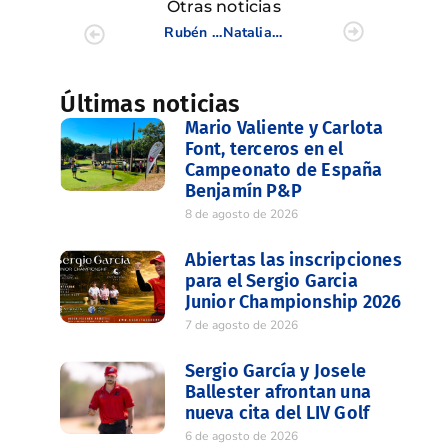
Otras noticias
Rubén Lafuente y Sara Sarrión, ganadores de la Copa de la C.V. Diputación de Valencia
Natalia Escuriola lidera el Santander Golf Tour de Neguri
Últimas noticias
Mario Valiente y Carlota
Font, terceros en el
Campeonato de España
Benjamín P&P
8 de agosto de 2026
Abiertas las inscripciones
para el Sergio Garcia
Junior Championship 2026
7 de agosto de 2026
Sergio García y Josele
Ballester afrontan una
nueva cita del LIV Golf
6 de agosto de 2026