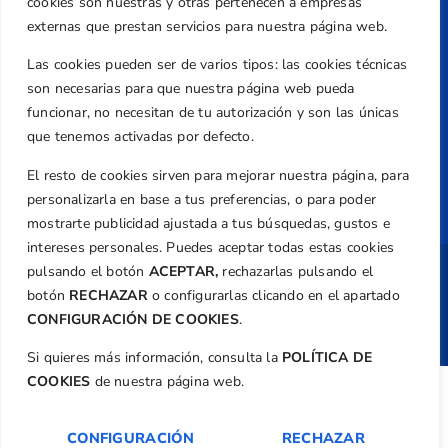
Aviso Legal
cookies son nuestras y otras pertenecen a empresas
externas que prestan servicios para nuestra página web.
Política de Privacidad
Transparencia
Las cookies pueden ser de varios tipos: las cookies técnicas
son necesarias para que nuestra página web pueda
Normativa
funcionar, no necesitan de tu autorización y son las únicas
Federación
que tenemos activadas por defecto.
Revista
El resto de cookies sirven para mejorar nuestra página, para
personalizarla en base a tus preferencias, o para poder
mostrarte publicidad ajustada a tus búsquedas, gustos e
intereses personales. Puedes aceptar todas estas cookies
pulsando el botón
ACEPTAR,
rechazarlas pulsando el
Copyright ©
Federación de Golf de la
botón
RECHAZAR
o configurarlas clicando en el apartado
Comunitat Valenciana
| Diseño:
TecnoQuatre
CONFIGURACIÓN DE COOKIES
.
Si quieres más información, consulta la
POLÍTICA DE
COOKIES
de nuestra página web.
CONFIGURACIÓN
RECHAZAR