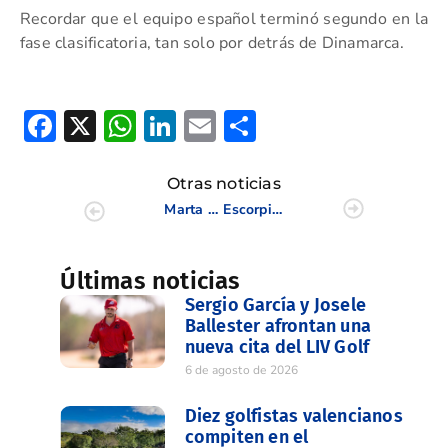
Recordar que el equipo español terminó segundo en la
fase clasificatoria, tan solo por detrás de Dinamarca.
Facebook
X
WhatsApp
LinkedIn
Email
Compartir
Otras noticias
Marta Pérez Sanmartín, bronce en el Europeo Sub 18 Femenino por Equipos
Escorpión revalida título en el Campeonato Interclubes de la CV
Últimas noticias
Sergio García y Josele
Ballester afrontan una
nueva cita del LIV Golf
6 de agosto de 2026
Diez golfistas valencianos
compiten en el