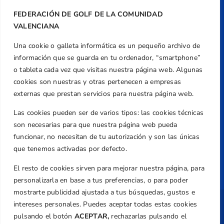
Teléfono
FEDERACIÓN DE GOLF DE LA COMUNIDAD
+34 961 367 799
VALENCIANA
Email
Una cookie o galleta informática es un pequeño archivo de
federacion@golfcv.com
información que se guarda en tu ordenador, “smartphone”
Aviso Legal
o tableta cada vez que visitas nuestra página web. Algunas
cookies son nuestras y otras pertenecen a empresas
Política de Privacidad
externas que prestan servicios para nuestra página web.
Transparencia
Las cookies pueden ser de varios tipos: las cookies técnicas
Normativa
son necesarias para que nuestra página web pueda
Federación
funcionar, no necesitan de tu autorización y son las únicas
Revista
que tenemos activadas por defecto.
El resto de cookies sirven para mejorar nuestra página, para
personalizarla en base a tus preferencias, o para poder
mostrarte publicidad ajustada a tus búsquedas, gustos e
intereses personales. Puedes aceptar todas estas cookies
Copyright ©
Federación de Golf de la
Comunitat Valenciana
| Diseño:
TecnoQuatre
pulsando el botón
ACEPTAR,
rechazarlas pulsando el