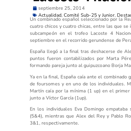
septiembre 25, 2014
Actualidad
,
Comité Sub-25 y Junior
,
Desta
Un combinado español seleccionado por la Re
cuatro chicos y cuatro chicas, entre las que se 
subcampeón en el trofeo Lacoste 4 Nacion
septiembre en el recorrido gerundense de Per
España llegó a la final tras deshacerse de A
puntos fueron contabilizados por Marta Pé
formando pareja junto al guipuzcoano Borja Mart
Ya en la final, España caía ante el combinado g
de foursomes y en uno de los individuales. Ma
Martín caía por la mínima (1 up) en el primer
junto a Víctor García (1up).
En los individuales Eva Domingo empataba s
(5&4), mientras que Alex del Rey y Pablo R
3&1, respectivamente.