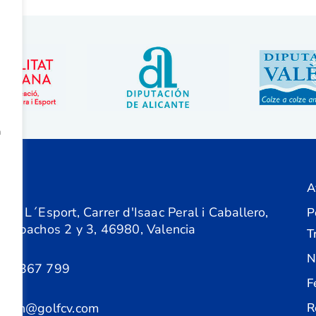
a
A
ón
 de L´Esport, Carrer d'Isaac Peral i Caballero,
P
 Despachos 2 y 3, 46980, Valencia
T
N
61 367 799
F
acion@golfcv.com
R