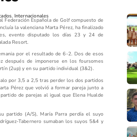
cados
,
Internacionales
al Federación Española de Golf compuesto de
incluía la valenciana Marta Pérez, ha finalizado
es, evento disputado los días 23 y 24 de
alada Resort.
lemania por el resultado de 6-2. Dos de esos
rez después de imponerse en los foursomes
ín (2up) y en su partido individual (3&2).
alo por 3,5 a 2,5 tras perder los dos partidos
rta Pérez que volvió a formar pareja junto a
 partido de parejas al igual que Elena Hualde
u partido (A/S), María Parra perdía el suyo
odríguez-Tabernero sumaban los suyos 5&4 y