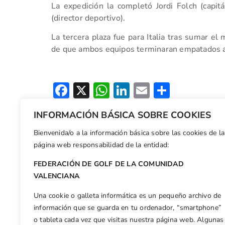
La expedición la completó Jordi Folch (capit
(director deportivo).
La tercera plaza fue para Italia tras sumar 
de que ambos equipos terminaran empatados a
Facebook
X
WhatsApp
LinkedIn
Email
Compar
INFORMACIÓN BÁSICA SOBRE COOKIES
Otras n
María Palacios y Natalia Escuriola toman parte en el Campeonato de España de Profesionales Femenino
Bienvenida/o a la información básica sobre las cookies de la
página web responsabilidad de la entidad:
FEDERACIÓN DE GOLF DE LA COMUNIDAD
VALENCIANA
Una cookie o galleta informática es un pequeño archivo de
información que se guarda en tu ordenador, “smartphone”
o tableta cada vez que visitas nuestra página web. Algunas