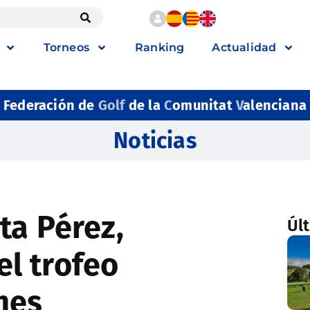
Torneos
Ranking
Actualidad
Federación de
Golf
de la
C
omunitat
V
alenciana
Noticias
ta Pérez,
Úl
l trofeo
nes