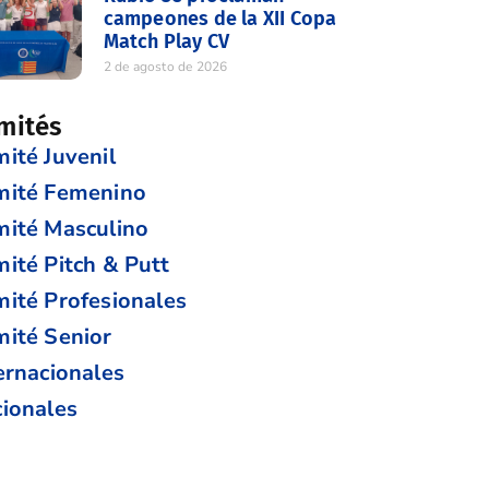
campeones de la XII Copa
Match Play CV
2 de agosto de 2026
mités
ité Juvenil
mité Femenino
ité Masculino
ité Pitch & Putt
ité Profesionales
ité Senior
ernacionales
ionales