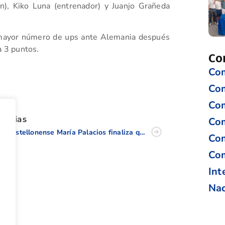
án), Kiko Luna (entrenador) y Juanjo Grañeda
el mayor número de ups ante Alemania después
 3 puntos.
Co
Com
tir
Co
Com
oticias
Com
La castellonense María Palacios finaliza quinta en el Campeonato de España de Profesionales
Com
Com
Int
Nac