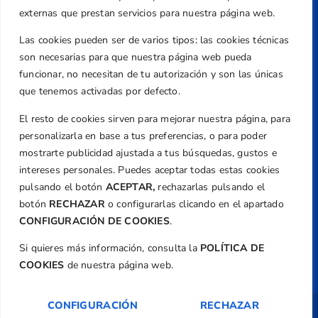
Valencia
externas que prestan servicios para nuestra página web.
Teléfono
Las cookies pueden ser de varios tipos: las cookies técnicas
+34 961 367 799
son necesarias para que nuestra página web pueda
Email
funcionar, no necesitan de tu autorización y son las únicas
federacion@golfcv.com
que tenemos activadas por defecto.
El resto de cookies sirven para mejorar nuestra página, para
Aviso Legal
personalizarla en base a tus preferencias, o para poder
Política de Privacidad
mostrarte publicidad ajustada a tus búsquedas, gustos e
Transparencia
intereses personales. Puedes aceptar todas estas cookies
Normativa
pulsando el botón
ACEPTAR,
rechazarlas pulsando el
botón
RECHAZAR
o configurarlas clicando en el apartado
Federación
CONFIGURACIÓN DE COOKIES
.
Revista
Si quieres más información, consulta la
POLÍTICA DE
COOKIES
de nuestra página web.
CONFIGURACIÓN
RECHAZAR