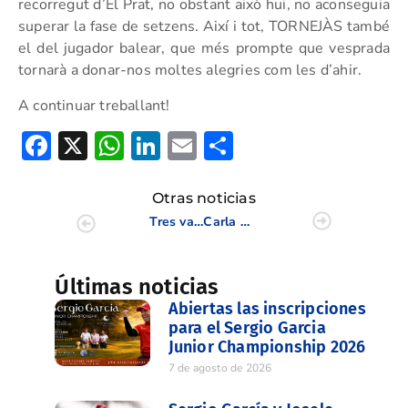
recorregut d’El Prat, no obstant això hui, no aconseguia
superar la fase de setzens. Així i tot, TORNEJÀS també
el del jugador balear, que més prompte que vesprada
tornarà a donar-nos moltes alegries com les d’ahir.
A continuar treballant!
Facebook
X
WhatsApp
LinkedIn
Email
Compartir
Otras noticias
Tres valencianos dentro del top 10 en la Copa de S.M. El Rey
Carla Bernat y Rocío Tejedo se meten en cuartos de final de la Copa S.M. La Reina
Últimas noticias
Abiertas las inscripciones
para el Sergio Garcia
Junior Championship 2026
7 de agosto de 2026