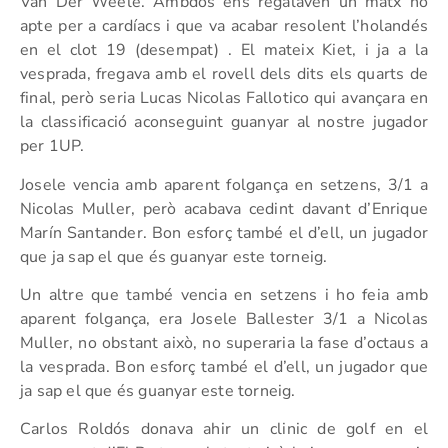
Van Der Weele. Ambdós ens regalaven un matx no
apte per a cardíacs i que va acabar resolent l’holandés
en el clot 19 (desempat) . El mateix Kiet, i ja a la
vesprada, fregava amb el rovell dels dits els quarts de
final, però seria Lucas Nicolas Fallotico qui avançara en
la classificació aconseguint guanyar al nostre jugador
per 1UP.
Josele vencia amb aparent folgança en setzens, 3/1 a
Nicolas Muller, però acabava cedint davant d’Enrique
Marín Santander. Bon esforç també el d’ell, un jugador
que ja sap el que és guanyar este torneig.
Un altre que també vencia en setzens i ho feia amb
aparent folgança, era Josele Ballester 3/1 a Nicolas
Muller, no obstant això, no superaria la fase d’octaus a
la vesprada. Bon esforç també el d’ell, un jugador que
ja sap el que és guanyar este torneig.
Carlos Roldós donava ahir un clinic de golf en el