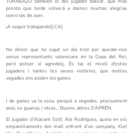
TORNEAZO también el del jugador balear, que más
pronto que tarde volverá a darnos muchas alegrías
como las de ayer.
¡A seguir trabajando![:CA]
No direm que ha sigut un dia trist per quedar-nos
sense representants valencians en la Copa del Rei,
però potser sí agredolç. És tal el nivell d’estos
jugadors i tantes les seues victòries, que moltes
vegades ens poden les ganes.
I de ganes va la cosa, perquè a vegades, precisament
això, es guanya, i otras… Bueno, altres S’APRÉN.
El jugador d’Alacant Golf, Ale Rodríguez, queia en els
emparellaments del matí enfront d’un company, Kiet