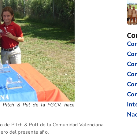
Co
Com
Co
Com
Com
Com
Com
Int
e Pitch & Put de la FGCV, hace
Nac
ito de Pitch & Putt de la Comunidad Valenciana
ero del presente año.