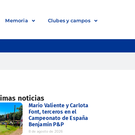
Memoria
Clubes y campos
timas noticias
Mario Valiente y Carlota
Font, terceros en el
Campeonato de España
Benjamín P&P
8 de agosto de 2026