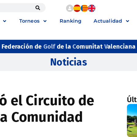
Torneos
Ranking
Actualidad
Federación de
Golf
de la
C
omunitat
V
alenciana
Noticias
ó el Circuito de
Úl
 la Comunidad