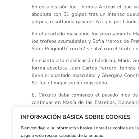
En esta ocasión fue Thomas Artigas el que se hi
absoluta con 51 golpes tras un intenso due
golpes, resultando ganador Artigas por hándic
En el apartado masculino fue precisamente Hyu
los trofeos acumulables y Sofía Marcos de Prat
Santi Puigmoltó con 52 se alzó con el título ent
En cuanto a la clasificación hándicap, María 
forma absoluta. Juan Carlos Ferrero, tenis
llevó el apartado masculino y Ghergina Const
52 fue el mejor senior masculino.
El Circuito daba comienzo el pasado mes de
continuar en Masía de las Estrellas, Balneari
Cortina, para finalizar en el mencionado Equelit
INFORMACIÓN BÁSICA SOBRE COOKIES
Bienvenida/o a la información básica sobre las cookies de la
Facebook
X
WhatsApp
LinkedIn
Email
Compar
página web responsabilidad de la entidad: