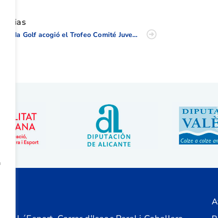
oticias
Alenda Golf acogió el Trofeo Comité Juvenil de la Comunidad Valenciana
a
A
ón