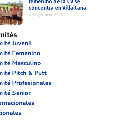
femenino de la CV se
concentra en Villaitana
4 de agosto de 2026
mités
ité Juvenil
mité Femenino
ité Masculino
ité Pitch & Putt
ité Profesionales
ité Senior
ernacionales
ionales