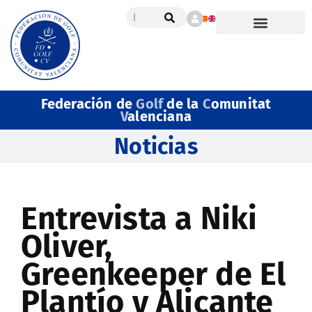
Federación de
Golf
de la
C
omunitat
V
alenciana
Noticias
Entrevista a Niki
Oliver,
Greenkeeper de El
Plantío y Alicante