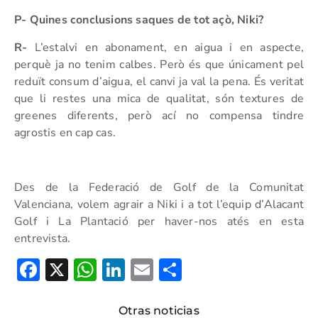
P- Quines conclusions saques de tot açò, Niki?
R-
L’estalvi en abonament, en aigua i en aspecte,
perquè ja no tenim calbes. Però és que únicament pel
reduït consum d’aigua, el canvi ja val la pena. És veritat
que li restes una mica de qualitat, són textures de
greenes diferents, però ací no compensa tindre
agrostis en cap cas.
Des de la Federació de Golf de la Comunitat
Valenciana, volem agrair a Niki i a tot l’equip d’Alacant
Golf i La Plantació per haver-nos atés en esta
entrevista.
Facebook
X
WhatsApp
LinkedIn
Email
Compartir
Otras noticias