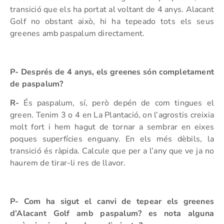
transició que els ha portat al voltant de 4 anys. Alacant
Golf no obstant això, hi ha tepeado tots els seus
greenes amb paspalum directament.
P- Després de 4 anys, els greenes són completament
de paspalum?
R-
És paspalum, sí, però depén de com tingues el
green. Tenim 3 o 4 en La Plantació, on l’agrostis creixia
molt fort i hem hagut de tornar a sembrar en eixes
poques superfícies enguany. En els més dèbils, la
transició és ràpida. Calcule que per a l’any que ve ja no
haurem de tirar-li res de llavor.
P- Com ha sigut el canvi de tepear els greenes
d’Alacant Golf amb paspalum? es nota alguna