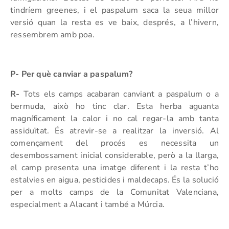
tindríem greenes, i el paspalum saca la seua millor
versió quan la resta es ve baix, després, a l’hivern,
ressembrem amb poa.
P- Per què canviar a paspalum?
R-
Tots els camps acabaran canviant a paspalum o a
bermuda, això ho tinc clar. Esta herba aguanta
magníficament la calor i no cal regar-la amb tanta
assiduïtat. És atrevir-se a realitzar la inversió. Al
començament del procés es necessita un
desembossament inicial considerable, però a la llarga,
el camp presenta una imatge diferent i la resta t’ho
estalvies en aigua, pesticides i maldecaps. És la solució
per a molts camps de la Comunitat Valenciana,
especialment a Alacant i també a Múrcia.