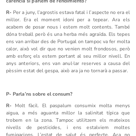
carència si parlem de rendimiento?
R-
Per a juny, l’agrostis estava fatal i l’aspecte no era el
millor. Era el moment idoni per a tepear. Ara els
acabem de posar nous i estem molt contents. També
dóna treball però és una herba més agraïda. Els tepes
ens van arribar des de Portugal on tampoc va fer molta
calor, això vol dir que no venien molt frondosos, però
amb esforç els estem portant al seu millor nivell. En
anys anteriors, ens van anul·lar reserves a causa del
pèssim estat del gespa, això ara ja no tornarà a passar.
P- Parla’ns sobre el consum?
R-
Molt fàcil. El paspalum consumix molta menys
aigua, a més aguanta millor la salinitat típica que
trobem en la zona. Tampoc utilitzem els mateixos
nivells de pesticides, i ens estalviem moltes
fumigacions. L’estat de salut és perfecte. Ara no