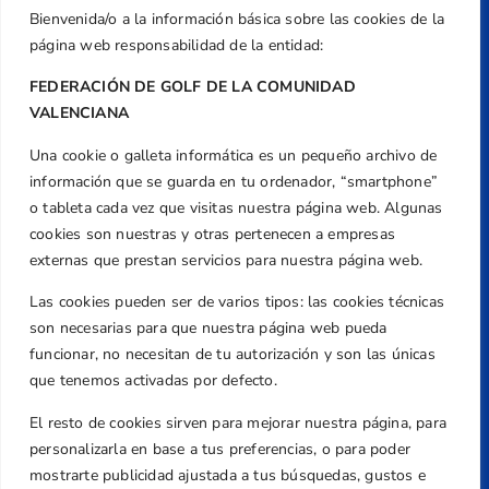
Bienvenida/o a la información básica sobre las cookies de la
página web responsabilidad de la entidad:
FEDERACIÓN DE GOLF DE LA COMUNIDAD
VALENCIANA
Una cookie o galleta informática es un pequeño archivo de
Dirección
información que se guarda en tu ordenador, “smartphone”
Centre de L´Esport, Carrer d'Isaac Peral i
o tableta cada vez que visitas nuestra página web. Algunas
Caballero, Nº 5, Despachos 2 y 3, 46980,
cookies son nuestras y otras pertenecen a empresas
Valencia
externas que prestan servicios para nuestra página web.
Teléfono
Las cookies pueden ser de varios tipos: las cookies técnicas
+34 961 367 799
son necesarias para que nuestra página web pueda
Email
funcionar, no necesitan de tu autorización y son las únicas
federacion@golfcv.com
que tenemos activadas por defecto.
El resto de cookies sirven para mejorar nuestra página, para
Aviso Legal
personalizarla en base a tus preferencias, o para poder
Política de Privacidad
mostrarte publicidad ajustada a tus búsquedas, gustos e
Transparencia