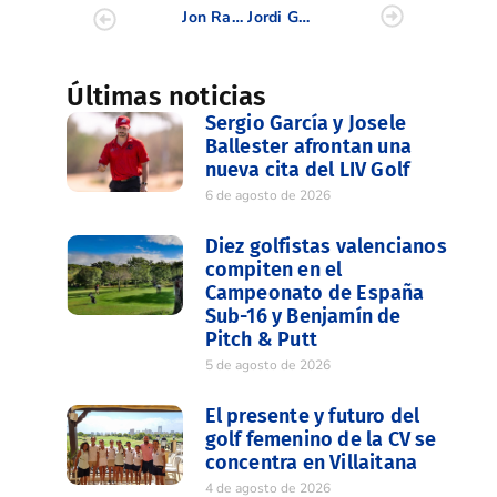
Jon Rahm gana el BMW Championship con un putt de ensueño en play off
Jordi García del Moral, colíder esta semana en el Alps Tour
Últimas noticias
Sergio García y Josele
Ballester afrontan una
nueva cita del LIV Golf
6 de agosto de 2026
Diez golfistas valencianos
compiten en el
Campeonato de España
Sub-16 y Benjamín de
Pitch & Putt
5 de agosto de 2026
El presente y futuro del
golf femenino de la CV se
concentra en Villaitana
4 de agosto de 2026