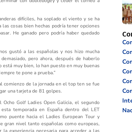
terminar con doblebogey y ceder el torneo a
deras difíciles, ha soplado el viento y se ha
a las cosas bien hechas podría tener opciones
 pasar. He ganado pero podría haber quedado
Co
Com
Co
 nos gustó a las españolas y nos hizo mucha
a demasiado, pero ahora, después de haberlo
Com
p está muy bien, lo han puesto en muy buenas
Com
siempre te pone a prueba.”
Com
al comienzo de la jornada en el top ten se fue
Com
ar una tarjeta de 81 golpes.
Int
el Ocho Golf Ladies Open Galicia, el segundo
a esta temporada en España dentro del LET
Nac
como puente hacia el Ladies European Tour y
e gran nivel tanto españolas como europeas,
 la experiencia necesaria para acceder a las