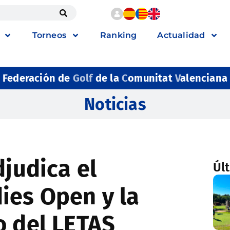
Torneos
Ranking
Actualidad
Federación de
Golf
de la
C
omunitat
V
alenciana
Noticias
djudica el
Úl
ies Open y la
o del LETAS