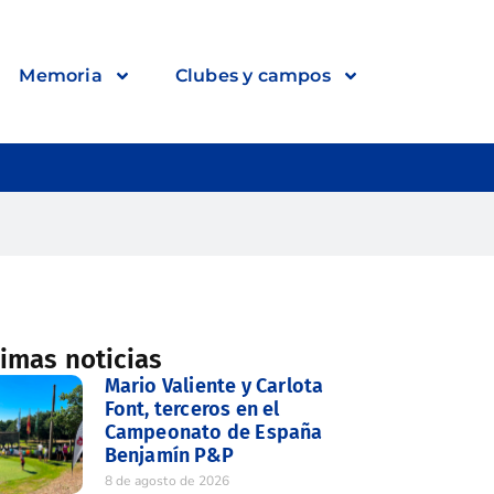
Memoria
Clubes y campos
timas noticias
Mario Valiente y Carlota
Font, terceros en el
Campeonato de España
Benjamín P&P
8 de agosto de 2026