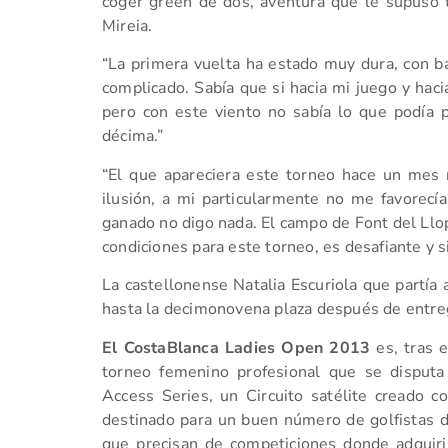
coger green de dos, aventura que le supuso 
Mireia.
“La primera vuelta ha estado muy dura, con ban
complicado. Sabía que si hacia mi juego y haci
pero con este viento no sabía lo que podía
décima.”
“El que apareciera este torneo hace un mes
ilusión, a mi particularmente no me favorecí
ganado no digo nada. El campo de Font del Llo
condiciones para este torneo, es desafiante y 
La castellonense Natalia Escuriola que partía 
hasta la decimonovena plaza después de entreg
El CostaBlanca Ladies Open 2013
es, tras 
torneo femenino profesional que se disput
Access Series, un Circuito satélite creado 
destinado para un buen número de golfistas d
que precisan de competiciones donde adquirir