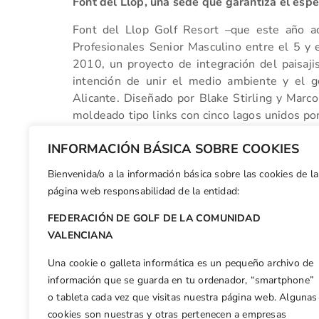
Font del Llop, una sede que garantiza el esp
Font del Llop Golf Resort –que este año 
Profesionales Senior Masculino entre el 5 y 
2010, un proyecto de integración del paisaji
intención de unir el medio ambiente y el g
Alicante. Diseñado por Blake Stirling y Marc
moldeado tipo links con cinco lagos unidos por
recorrido. El espectáculo está garantizado.
INFORMACIÓN BÁSICA SOBRE COOKIES
Bienvenida/o a la información básica sobre las cookies de la
Facebook
X
WhatsApp
LinkedIn
Email
Compar
página web responsabilidad de la entidad:
FEDERACIÓN DE GOLF DE LA COMUNIDAD
Otras n
VALENCIANA
Ryan Boal y Thomas Andrew se adjudican el Campeonato Internacional Dobles de la CV
Una cookie o galleta informática es un pequeño archivo de
información que se guarda en tu ordenador, “smartphone”
o tableta cada vez que visitas nuestra página web. Algunas
cookies son nuestras y otras pertenecen a empresas