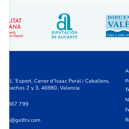
a
A
ón
 de L´Esport, Carrer d'Isaac Peral i Caballero,
P
 Despachos 2 y 3, 46980, Valencia
T
N
61 367 799
F
acion@golfcv.com
R