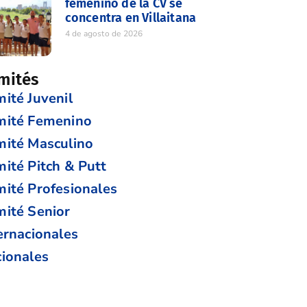
femenino de la CV se
concentra en Villaitana
4 de agosto de 2026
mités
ité Juvenil
mité Femenino
ité Masculino
ité Pitch & Putt
ité Profesionales
ité Senior
ernacionales
ionales