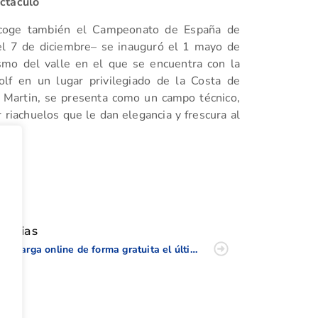
ectáculo
acoge también el Campeonato de España de
el 7 de diciembre– se inauguró el 1 mayo de
smo del valle en el que se encuentra con la
olf en un lugar privilegiado de la Costa de
o Martin, se presenta como un campo técnico,
 riachuelos que le dan elegancia y frescura al
tir
oticias
Descarga online de forma gratuita el último número (noviembre) de la Revista de la FGCV