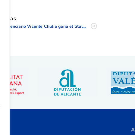
tir
oticias
El Valenciano Vicente Chulia gana el titulo al Mejor Clubmaker de España
a
A
ón