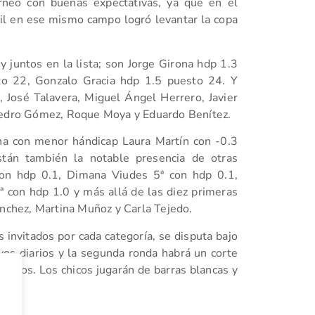
orneo con buenas expectativas, ya que en el
il en ese mismo campo logró levantar la copa
juntos en la lista; son Jorge Girona hdp 1.3
to 22, Gonzalo Gracia hdp 1.5 puesto 24. Y
 José Talavera, Miguel Ángel Herrero, Javier
 Pedro Gómez, Roque Moya y Eduardo Benítez.
ana con menor hándicap Laura Martín con -0.3
stán también la notable presencia de otras
on hdp 0.1, Dimana Viudes 5ª con hdp 0.1,
ª con hdp 1.0 y más allá de las diez primeras
ánchez, Martina Muñoz y Carla Tejedo.
nvitados por cada categoría, se disputa bajo
yos diarios y la segunda ronda habrá un corte
tados. Los chicos jugarán de barras blancas y