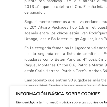
puesto con handicap -0.5, que afronta el t
2013 año que se celebró el Cto. España Infant
de ganador.
Seguidamente tenemos a tres valencianos muy 
el 20º, Álvaro Puchades hdp 1.5 en el pues
además entre los chicos están Iván Rodríguez,
Uranga, Josele Ballester, Hugo Aguilar, Juan
En la categoría femenina la jugadora valenci
es la segunda en la lista de admitidas. E
jugadoras como Belén Amoros 4ª posición c
Raquel Montañés 8ª con 0.6, Patricia Martín 9
están Carla Herrero, Patricia García, Andrea S
Campeonato que entran 90 jugadores más tres i
la modalidad Stroke play en tres días a 18 ho
donde se clasificarán los 60 mejores más empa
INFORMACIÓN BÁSICA SOBRE COOKIES
las chicas de barra azules.
Bienvenida/o a la información básica sobre las cookies de la