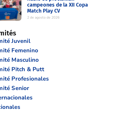
campeones de la XII Copa
Match Play CV
2 de agosto de 2026
mités
ité Juvenil
mité Femenino
ité Masculino
ité Pitch & Putt
ité Profesionales
ité Senior
ernacionales
ionales