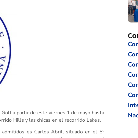
Co
Com
Co
Com
Com
Com
Com
Int
Golf a partir de este viernes 1 de mayo hasta
Nac
rrido Hills y las chicas en el recorrido Lakes.
e admitidos es Carlos Abril, situado en el 5º