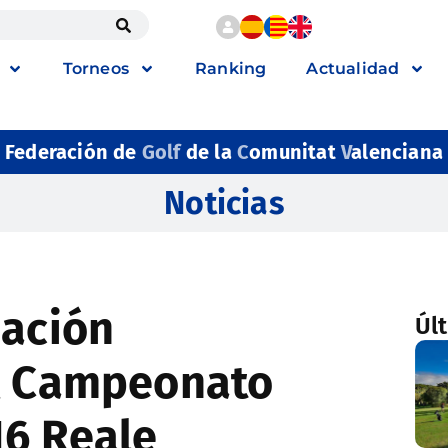
Torneos
Ranking
Actualidad
Federación de
Golf
de la
C
omunitat
V
alenciana
Noticias
pación
Úl
el Campeonato
16 Reale