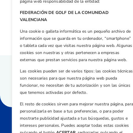
Facebook
X
WhatsApp
LinkedIn
Email
Compar
página web responsabilidad de la entidad:
FEDERACIÓN DE GOLF DE LA COMUNIDAD
Otras n
VALENCIANA
Natalia Escuriola se mete en el Top-10 en la Primera jornada del Let Acces
Una cookie o galleta informática es un pequeño archivo de
información que se guarda en tu ordenador, “smartphone”
o tableta cada vez que visitas nuestra página web. Algunas
cookies son nuestras y otras pertenecen a empresas
externas que prestan servicios para nuestra página web.
Las cookies pueden ser de varios tipos: las cookies técnicas
son necesarias para que nuestra página web pueda
funcionar, no necesitan de tu autorización y son las únicas
que tenemos activadas por defecto.
El resto de cookies sirven para mejorar nuestra página, par
personalizarla en base a tus preferencias, o para poder
mostrarte publicidad ajustada a tus búsquedas, gustos e
intereses personales. Puedes aceptar todas estas cookies
Direcci
pulsando el botón
ACEPTAR,
rechazarlas pulsando el