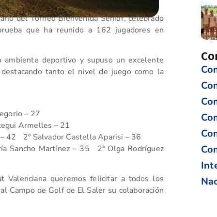
ario del Torneo Bienvenida Sénior, celebrado
prueba que ha reunido a 162 jugadores en
Co
co ambiente deportivo y supuso un excelente
Com
, destacando tanto el nivel de juego como la
Co
Com
egorio – 27
Com
tegui Armelles – 21
Com
– 42 2º Salvador Castella Aparisi – 36
Com
ría Sancho Martínez – 35 2ª Olga Rodríguez
Int
t Valenciana queremos felicitar a todos los
Nac
 al Campo de Golf de El Saler su colaboración