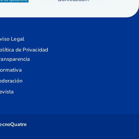
viso Legal
olítica de Privacidad
ransparencia
ormativa
ederación
evista
ecnoQuatre