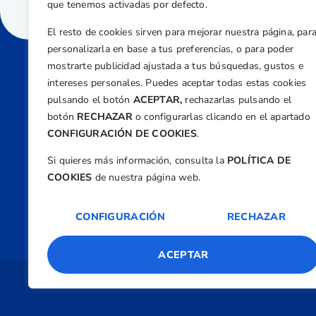
que tenemos activadas por defecto.
El resto de cookies sirven para mejorar nuestra página, par
personalizarla en base a tus preferencias, o para poder
mostrarte publicidad ajustada a tus búsquedas, gustos e
intereses personales. Puedes aceptar todas estas cookies
Direcci
pulsando el botón
ACEPTAR,
rechazarlas pulsando el
Centre
botón
RECHAZAR
o configurarlas clicando en el apartado
Nº 5,
CONFIGURACIÓN DE COOKIES
.
Teléfono
Si quieres más información, consulta la
POLÍTICA DE
+34 9
COOKIES
de nuestra página web.
Email
feder
CONFIGURACIÓN
RECHAZAR
ACEPTAR
Copyright 