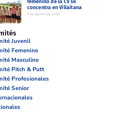
femenino de la CV se
concentra en Villaitana
4 de agosto de 2026
mités
ité Juvenil
mité Femenino
ité Masculino
ité Pitch & Putt
ité Profesionales
ité Senior
ernacionales
ionales