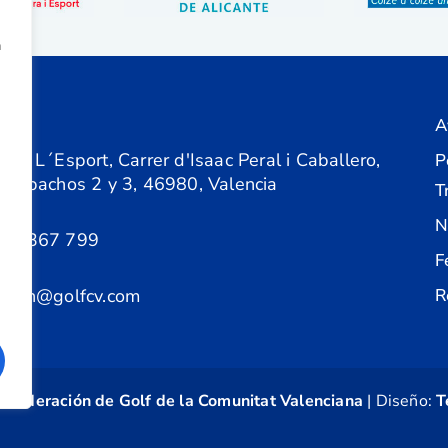
a
A
ón
 de L´Esport, Carrer d'Isaac Peral i Caballero,
P
 Despachos 2 y 3, 46980, Valencia
T
N
61 367 799
F
acion@golfcv.com
R
©
Federación de Golf de la Comunitat Valenciana
| Diseño:
T