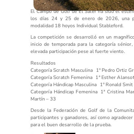
El Campo de Golf de El Saler ha sido el escen
los días 24 y 25 de enero de 2026, una 
modalidad 18 hoyos Individual Stableford.
La competición se desarrolló en un magnífi
inicio de temporada para la categoría sénior
elevada participación pese al fuerte viento.
Resultados
Categoría Scratch Masculina 1º Pedro Ortiz Gr
Categoría Scratch Femenina 1ª Esther Alanso
Categoría Hándicap Masculina 1º Ronald Smit 
Categoría Hándicap Femenina 1ª Cristina Ma
Martín – 33
Desde la Federación de Golf de la Comunita
participantes y ganadores, así como agradecer
para el buen desarrollo de la prueba.