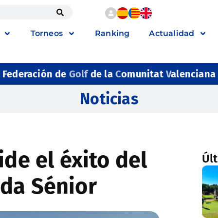
Torneos
Ranking
Actualidad
Federación de
Golf
de la
C
omunitat
V
alenciana
Noticias
ide el éxito del
Úl
da Sénior