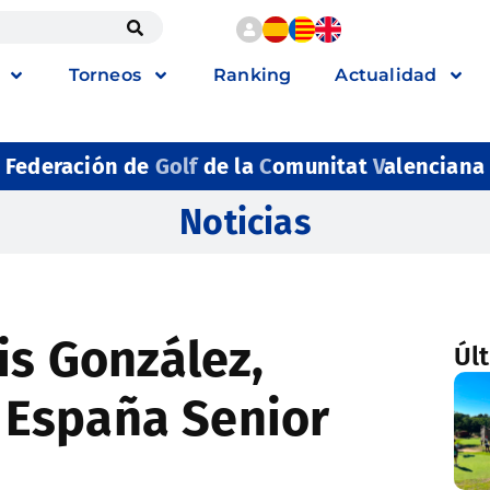
Torneos
Ranking
Actualidad
Federación de
Golf
de la
C
omunitat
V
alenciana
Noticias
is González,
Úl
España Senior