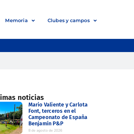
Memoria
Clubes y campos
timas noticias
Mario Valiente y Carlota
Font, terceros en el
Campeonato de España
Benjamín P&P
8 de agosto de 2026