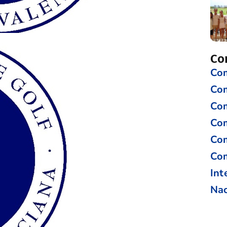
Co
Com
Co
Com
Com
Com
Com
Int
Nac