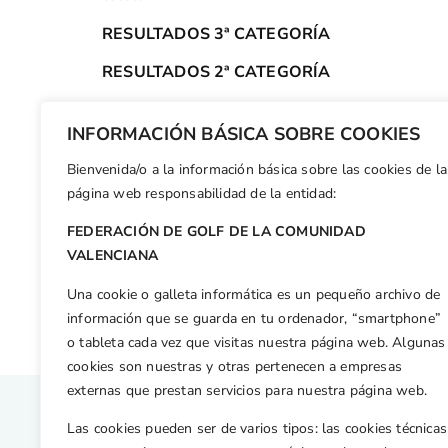
RESULTADOS 3ª CATEGORÍA
RESULTADOS 2ª CATEGORÍA
RESULTADOS ABSOLUTA
INFORMACIÓN BÁSICA SOBRE COOKIES
CLASIFICACIÓN HÁNDICAP
Bienvenida/o a la información básica sobre las cookies de la
Facebook
X
WhatsApp
LinkedIn
Email
Compar
página web responsabilidad de la entidad:
FEDERACIÓN DE GOLF DE LA COMUNIDAD
Otras n
VALENCIANA
Valencianos en el Open de España 2014
Una cookie o galleta informática es un pequeño archivo de
información que se guarda en tu ordenador, “smartphone”
o tableta cada vez que visitas nuestra página web. Algunas
cookies son nuestras y otras pertenecen a empresas
externas que prestan servicios para nuestra página web.
Las cookies pueden ser de varios tipos: las cookies técnicas