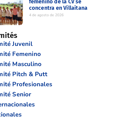
femenino de la CV se
concentra en Villaitana
4 de agosto de 2026
mités
ité Juvenil
mité Femenino
ité Masculino
ité Pitch & Putt
ité Profesionales
ité Senior
ernacionales
ionales