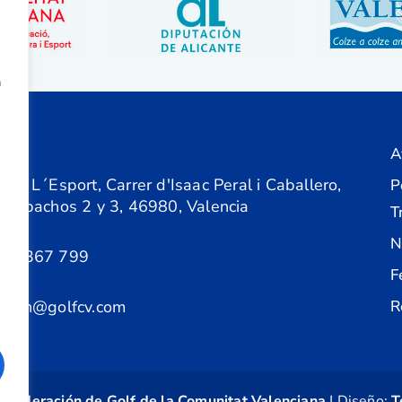
a
A
ón
 de L´Esport, Carrer d'Isaac Peral i Caballero,
P
 Despachos 2 y 3, 46980, Valencia
T
N
61 367 799
F
acion@golfcv.com
R
©
Federación de Golf de la Comunitat Valenciana
| Diseño:
T