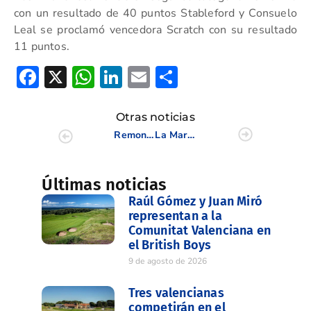
con un resultado de 40 puntos Stableford y Consuelo
Leal se proclamó vencedora Scratch con su resultado
11 puntos.
Facebook
X
WhatsApp
LinkedIn
Email
Compartir
Otras noticias
Remontada y título para Víctor García Broto en el Campeonato de la Comunidad Valenciana
La Marquesa acoge el II Puntuable Juvenil Zona 3 (PVACE) y el Trofeo Benjamín
Últimas noticias
Raúl Gómez y Juan Miró
representan a la
Comunitat Valenciana en
el British Boys
9 de agosto de 2026
Tres valencianas
competirán en el