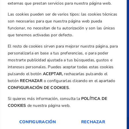
Valencia
externas que prestan servicios para nuestra página web.
Teléfono
Las cookies pueden ser de varios tipos: las cookies técnicas
+34 961 367 799
son necesarias para que nuestra página web pueda
Email
funcionar, no necesitan de tu autorización y son las únicas
federacion@golfcv.com
que tenemos activadas por defecto.
El resto de cookies sirven para mejorar nuestra página, para
Aviso Legal
personalizarla en base a tus preferencias, o para poder
Política de Privacidad
mostrarte publicidad ajustada a tus búsquedas, gustos e
Transparencia
intereses personales. Puedes aceptar todas estas cookies
Normativa
pulsando el botón
ACEPTAR,
rechazarlas pulsando el
botón
RECHAZAR
o configurarlas clicando en el apartado
Federación
CONFIGURACIÓN DE COOKIES
.
Revista
Si quieres más información, consulta la
POLÍTICA DE
COOKIES
de nuestra página web.
CONFIGURACIÓN
RECHAZAR
Copyright ©
Federación de Golf de la