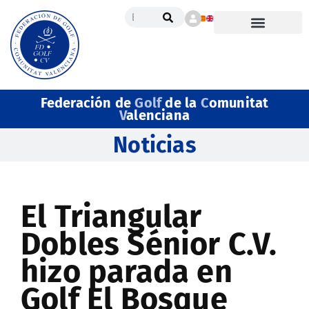
Federación de
Golf
de la
C
omunitat
V
alenciana
Noticias
El Triangular
Dobles Sénior C.V.
hizo parada en
Golf El Bosque