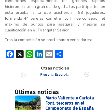
condiciones especialmente los greenes rápidos
hicieron pasar un gran día de golf a los participantes en
esta prueba, a la que asistieron 88 jugadores,
formando 44 parejas, con el único fin de conseguir el
máximo de puntos para asegurar y mejorar su
clasificación en el Triangular Sénior.
Tras la competición se proclamaron vencedores:
Facebook
X
WhatsApp
LinkedIn
Email
Compartir
Otras noticias
Presentación en Londres del Costa Blanca-Benidorm Senior Masters
Escorpión se hace con el Campeonato Interclubes Sénior 2016 de la Comunidad Valenciana
Últimas noticias
Mario Valiente y Carlota
Font, terceros en el
Campeonato de España