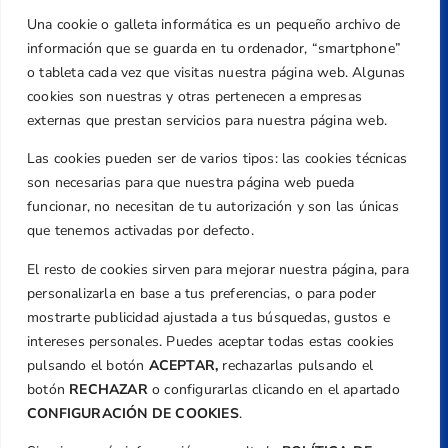
Una cookie o galleta informática es un pequeño archivo de
Dirección
información que se guarda en tu ordenador, “smartphone”
Centre de L´Esport, Carrer d'Isaac Peral i
o tableta cada vez que visitas nuestra página web. Algunas
Caballero, Nº 5, Despachos 2 y 3, 46980,
cookies son nuestras y otras pertenecen a empresas
Valencia
externas que prestan servicios para nuestra página web.
Teléfono
Las cookies pueden ser de varios tipos: las cookies técnicas
+34 961 367 799
son necesarias para que nuestra página web pueda
Email
funcionar, no necesitan de tu autorización y son las únicas
federacion@golfcv.com
que tenemos activadas por defecto.
El resto de cookies sirven para mejorar nuestra página, para
Aviso Legal
personalizarla en base a tus preferencias, o para poder
Política de Privacidad
mostrarte publicidad ajustada a tus búsquedas, gustos e
Transparencia
intereses personales. Puedes aceptar todas estas cookies
Normativa
pulsando el botón
ACEPTAR,
rechazarlas pulsando el
botón
RECHAZAR
o configurarlas clicando en el apartado
Federación
CONFIGURACIÓN DE COOKIES
.
Revista