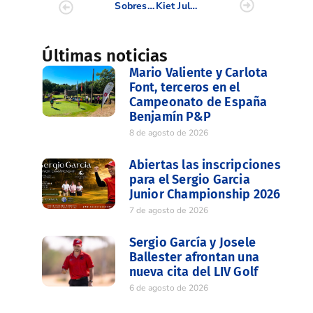
Sobresalientes resultados de nuestros valencianos en Estados Unidos
Kiet Julian Van Der Weele una hazaña a la altura de muy pocos
Últimas noticias
Mario Valiente y Carlota
Font, terceros en el
Campeonato de España
Benjamín P&P
8 de agosto de 2026
Abiertas las inscripciones
para el Sergio Garcia
Junior Championship 2026
7 de agosto de 2026
Sergio García y Josele
Ballester afrontan una
nueva cita del LIV Golf
6 de agosto de 2026