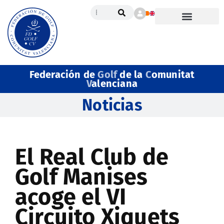
Federación de
Golf
de la
C
omunitat
V
alenciana
Noticias
El Real Club de
Golf Manises
acoge el VI
Circuito Xiquets