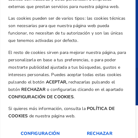
Política de Privacidad
externas que prestan servicios para nuestra página web.
Transparencia
Las cookies pueden ser de varios tipos: las cookies técnicas
Normativa
son necesarias para que nuestra página web pueda
Federación
funcionar, no necesitan de tu autorización y son las únicas
que tenemos activadas por defecto.
Revista
El resto de cookies sirven para mejorar nuestra página, para
personalizarla en base a tus preferencias, o para poder
mostrarte publicidad ajustada a tus búsquedas, gustos e
intereses personales. Puedes aceptar todas estas cookies
Copyright ©
Federación de Golf de la
pulsando el botón
ACEPTAR,
rechazarlas pulsando el
Comunitat Valenciana
| Diseño:
TecnoQuatre
botón
RECHAZAR
o configurarlas clicando en el apartado
CONFIGURACIÓN DE COOKIES
.
Si quieres más información, consulta la
POLÍTICA DE
COOKIES
de nuestra página web.
CONFIGURACIÓN
RECHAZAR