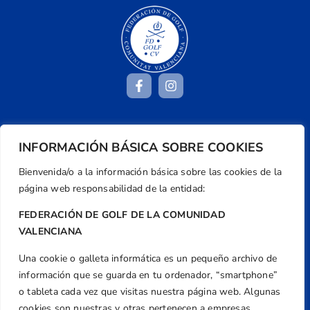
Dirección
INFORMACIÓN BÁSICA SOBRE COOKIES
Centre de L´Esport, Carrer d'Isaac Peral i
Caballero, Nº 5, Despachos 2 y 3, 46980,
Bienvenida/o a la información básica sobre las cookies de la
Valencia
página web responsabilidad de la entidad:
Teléfono
FEDERACIÓN DE GOLF DE LA COMUNIDAD
+34 961 367 799
VALENCIANA
Email
Una cookie o galleta informática es un pequeño archivo de
federacion@golfcv.com
información que se guarda en tu ordenador, “smartphone”
o tableta cada vez que visitas nuestra página web. Algunas
Aviso Legal
cookies son nuestras y otras pertenecen a empresas