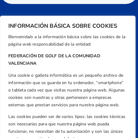
INFORMACIÓN BÁSICA SOBRE COOKIES
Bienvenida/o a la información básica sobre las cookies de la
página web responsabilidad de la entidad:
FEDERACIÓN DE GOLF DE LA COMUNIDAD
VALENCIANA
Una cookie o galleta informática es un pequeño archivo de
Dirección
información que se guarda en tu ordenador, “smartphone”
Centre de L´Esport, Carrer d'Isaac Peral i
o tableta cada vez que visitas nuestra página web. Algunas
Caballero, Nº 5, Despachos 2 y 3, 46980,
cookies son nuestras y otras pertenecen a empresas
Valencia
externas que prestan servicios para nuestra página web.
Teléfono
Las cookies pueden ser de varios tipos: las cookies técnicas
+34 961 367 799
son necesarias para que nuestra página web pueda
Email
funcionar, no necesitan de tu autorización y son las únicas