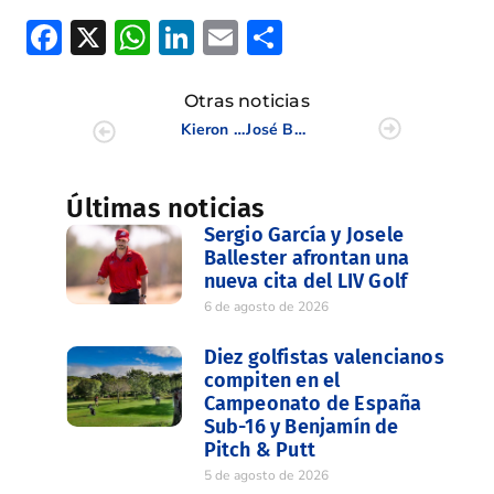
Facebook
X
WhatsApp
LinkedIn
Email
Compartir
Otras noticias
Kieron Fowler supera las previas del Brabazon Trophy
José Bondía finaliza duodécimo en el Campeonato de Canarias
Últimas noticias
Sergio García y Josele
Ballester afrontan una
nueva cita del LIV Golf
6 de agosto de 2026
Diez golfistas valencianos
compiten en el
Campeonato de España
Sub-16 y Benjamín de
Pitch & Putt
5 de agosto de 2026