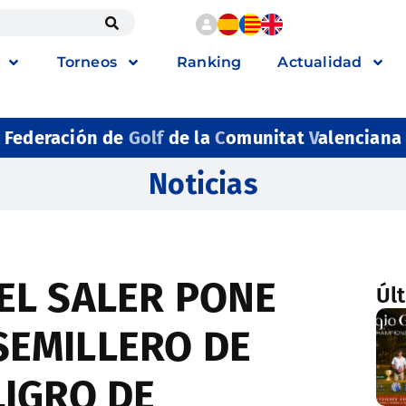
Torneos
Ranking
Actualidad
Federación de
Golf
de la
C
omunitat
V
alenciana
Noticias
EL SALER PONE
Úl
SEMILLERO DE
LIGRO DE