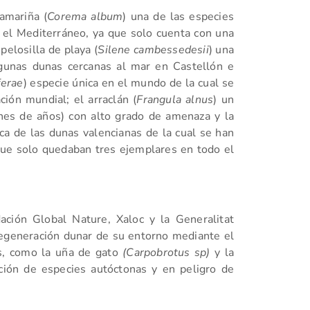
amariña (
Corema album
) una de las especies
 el Mediterráneo, ya que solo cuenta con una
pelosilla de playa (
Silene cambessedesii
) una
gunas dunas cercanas al mar en Castellón e
ferae
) especie única en el mundo de la cual se
ción mundial; el arraclán (
Frangula alnus
) un
ones de años) con alto grado de amenaza y la
pica de las dunas valencianas de la cual se han
que solo quedaban tres ejemplares en todo el
ación Global Nature, Xaloc y la Generalitat
regeneración dunar de su entorno mediante el
as, como la uña de gato
(
Carpobrotus sp)
y la
ción de especies autóctonas y en peligro de