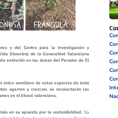
Co
Com
Co
res y del Centro para la Investigación y
Com
Vida Silvestre) de la Generalitat Valenciana
 de extinción en las dunas del Parador de El
Com
Com
Com
el único semillero de estas especies de toda
Int
as agarren y crezcan, se recolectarán las
Nac
nes en el litoral valenciano.
más en su apuesta por la sostenibilidad.
Su