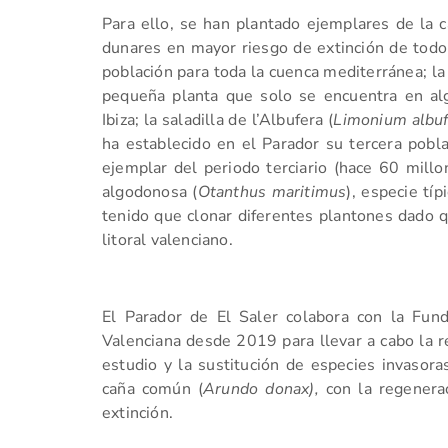
Para ello, se han plantado ejemplares de la c
dunares en mayor riesgo de extinción de todo
población para toda la cuenca mediterránea; la 
pequeña planta que solo se encuentra en al
Ibiza; la saladilla de l’Albufera (
Limonium albu
ha establecido en el Parador su tercera pobla
ejemplar del periodo terciario (hace 60 mill
algodonosa (
Otanthus maritimus
), especie tí
tenido que clonar diferentes plantones dado 
litoral valenciano.
El Parador de El Saler colabora con la Fund
Valenciana desde 2019 para llevar a cabo la 
estudio y la sustitución de especies invasor
caña común (
Arundo donax),
con la regenera
extinción.