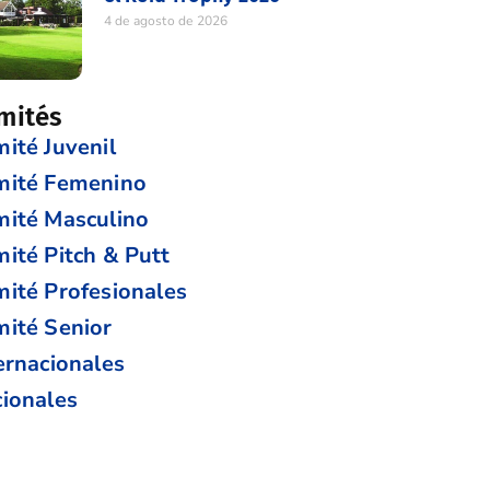
4 de agosto de 2026
mités
ité Juvenil
mité Femenino
ité Masculino
ité Pitch & Putt
ité Profesionales
ité Senior
ernacionales
ionales