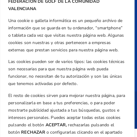
FEDERACIÓN DE GOLF DE LA COMUNIDAD
federacion@golfcv.com
VALENCIANA
Aviso Legal
Una cookie o galleta informática es un pequeño archivo de
Política de Privacidad
información que se guarda en tu ordenador, “smartphone”
Transparencia
o tableta cada vez que visitas nuestra página web. Algunas
cookies son nuestras y otras pertenecen a empresas
Normativa
externas que prestan servicios para nuestra página web.
Federación
Las cookies pueden ser de varios tipos: las cookies técnicas
Revista
son necesarias para que nuestra página web pueda
funcionar, no necesitan de tu autorización y son las únicas
que tenemos activadas por defecto.
El resto de cookies sirven para mejorar nuestra página, para
Copyright ©
Federación de Golf de la
personalizarla en base a tus preferencias, o para poder
Comunitat Valenciana
| Diseño:
TecnoQuatre
mostrarte publicidad ajustada a tus búsquedas, gustos e
intereses personales. Puedes aceptar todas estas cookies
pulsando el botón
ACEPTAR,
rechazarlas pulsando el
botón
RECHAZAR
o configurarlas clicando en el apartado