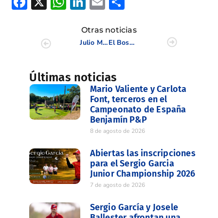
Facebook
X
WhatsApp
LinkedIn
Email
Compartir
Otras noticias
Julio Moya y Mª José Manzaneda, brillantes campeones Senior de la CV
El Bosque clausuró la XIX Copa Juvenil de la Comunidad Valenciana
Últimas noticias
Mario Valiente y Carlota
Font, terceros en el
Campeonato de España
Benjamín P&P
8 de agosto de 2026
Abiertas las inscripciones
para el Sergio Garcia
Junior Championship 2026
7 de agosto de 2026
Sergio García y Josele
Ballester afrontan una