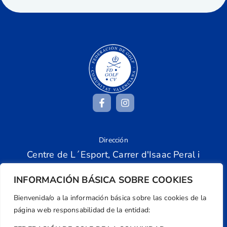
Dirección
Centre de L´Esport, Carrer d'Isaac Peral i
Caballero, Nº 5, Despachos 2 y 3, 46980,
Valencia
INFORMACIÓN BÁSICA SOBRE COOKIES
Teléfono
Bienvenida/o a la información básica sobre las cookies de la
+34 961 367 799
página web responsabilidad de la entidad:
Email