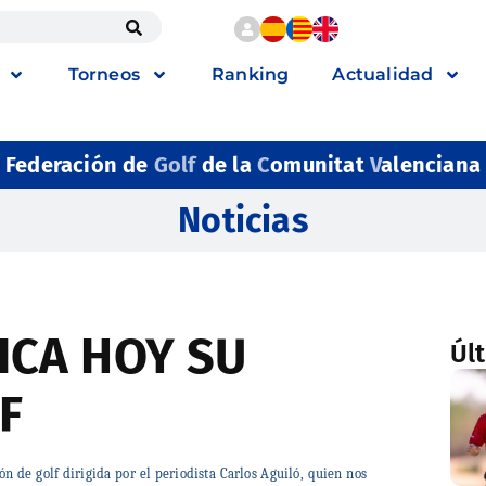
Torneos
Ranking
Actualidad
Federación de
Golf
de la
C
omunitat
V
alenciana
Noticias
ICA HOY SU
Úl
F
n de golf dirigida por el periodista Carlos Aguiló, quien nos