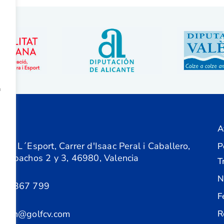
a
A
ón
 de L´Esport, Carrer d'Isaac Peral i Caballero,
P
 Despachos 2 y 3, 46980, Valencia
T
N
61 367 799
F
acion@golfcv.com
R