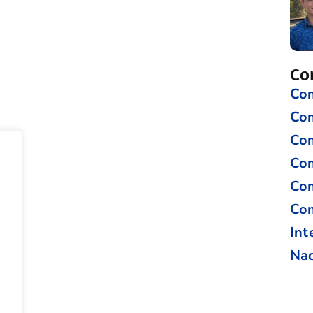
Co
Com
Co
Com
Com
Com
Com
Int
Nac