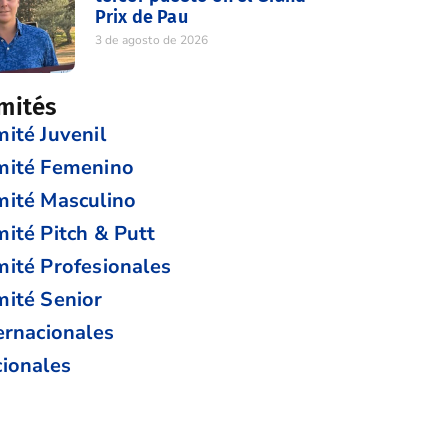
Prix de Pau
3 de agosto de 2026
mités
ité Juvenil
mité Femenino
ité Masculino
ité Pitch & Putt
ité Profesionales
ité Senior
ernacionales
ionales