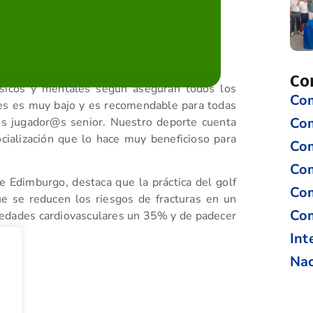
Co
físicos y mentales según aseguran todos los
Com
nes es muy bajo y es recomendable para todas
Co
os jugador@s senior. Nuestro deporte cuenta
ialización que lo hace muy beneficioso para
Com
Com
 Edimburgo, destaca que la práctica del golf
Com
ue se reducen los riesgos de fracturas en un
Com
edades cardiovasculares un 35% y de padecer
Int
Nac
tir