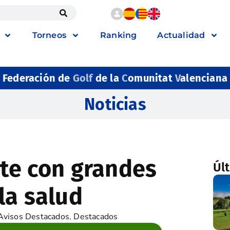
Torneos
Ranking
Actualidad
Federación de
Golf
de la
C
omunitat
V
alenciana
Noticias
rte con grandes
Úl
la salud
Avisos Destacados
,
Destacados