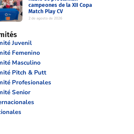
campeones de la XII Copa
Match Play CV
2 de agosto de 2026
mités
ité Juvenil
mité Femenino
ité Masculino
ité Pitch & Putt
ité Profesionales
ité Senior
ernacionales
ionales