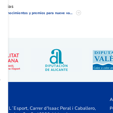
oticias
Reconocimientos y premios para nueve valencianos en la Gala del Golf 2023
a
A
ón
 de L´Esport, Carrer d'Isaac Peral i Caballero,
P