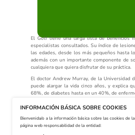
El Golf tiene una larga lista de beneficios 
especialistas consultados. Su índice de lesio
las edades, desde los más pequeños hasta l
además con un importante componente de soc
cualquiera que quiera disfrutar de su práctica.
El doctor Andrew Murray, de la Universidad de
puede alargar la vida cinco años, y explica q
68%, de diabetes hasta en un 40%, de enferm
depresión o demencia senil un 30%.
INFORMACIÓN BÁSICA SOBRE COOKIES
Bienvenida/o a la información básica sobre las cookies de la
Facebook
X
WhatsApp
LinkedIn
Email
Compar
página web responsabilidad de la entidad: