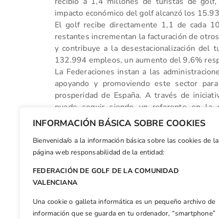
recibió a 1,4 millones de turistas de golf
impacto económico del golf alcanzó los 15.9
El golf recibe directamente 1,1 de cada 1
restantes incrementan la facturación de otros
y contribuye a la desestacionalización del 
132.994 empleos, un aumento del 9,6% respe
La Federaciones instan a las administracione
apoyando y promoviendo este sector para 
prosperidad de España. A través de iniciativ
puede seguir siendo un referente en la 
sostenibilidad y calidad.
INFORMACIÓN BÁSICA SOBRE COOKIES
Bienvenida/o a la información básica sobre las cookies de la
Facebook
X
WhatsApp
LinkedIn
Email
Compar
página web responsabilidad de la entidad:
FEDERACIÓN DE GOLF DE LA COMUNIDAD
Otras n
VALENCIANA
Plan Nacional de Formación 2024 de la RFEG en la Escuela de Elche
Una cookie o galleta informática es un pequeño archivo de
información que se guarda en tu ordenador, “smartphone”