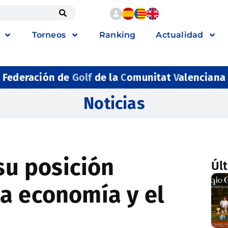
Torneos
Ranking
Actualidad
Federación de
Golf
de la
C
omunitat
V
alenciana
Noticias
 su posición
Úl
a economía y el