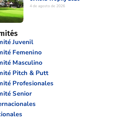
4 de agosto de 2026
mités
ité Juvenil
mité Femenino
ité Masculino
ité Pitch & Putt
ité Profesionales
ité Senior
ernacionales
ionales