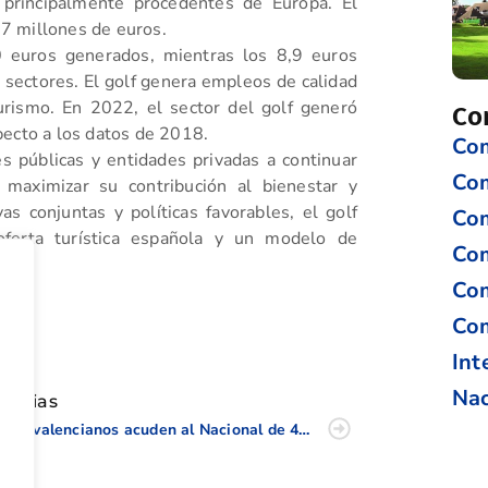
, principalmente procedentes de Europa. El
37 millones de euros.
0 euros generados, mientras los 8,9 euros
 sectores. El golf genera empleos de calidad
turismo. En 2022, el sector del golf generó
Co
cto a los datos de 2018.
Com
s públicas y entidades privadas a continuar
Co
maximizar su contribución al bienestar y
as conjuntas y políticas favorables, el golf
Com
oferta turística española y un modelo de
Com
Com
Com
tir
Int
Nac
oticias
Diez valencianos acuden al Nacional de 4ª Categoría 2024 en Soria