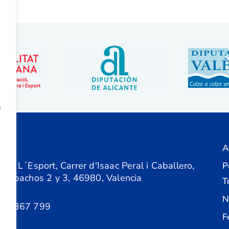
a
A
ón
 de L´Esport, Carrer d'Isaac Peral i Caballero,
P
 Despachos 2 y 3, 46980, Valencia
T
N
61 367 799
F