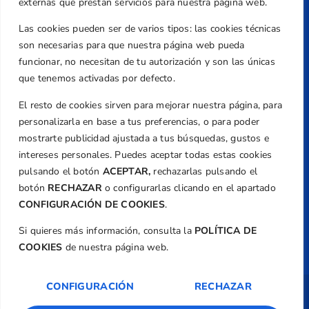
Valencia
externas que prestan servicios para nuestra página web.
Teléfono
Las cookies pueden ser de varios tipos: las cookies técnicas
+34 961 367 799
son necesarias para que nuestra página web pueda
Email
funcionar, no necesitan de tu autorización y son las únicas
federacion@golfcv.com
que tenemos activadas por defecto.
El resto de cookies sirven para mejorar nuestra página, para
Aviso Legal
personalizarla en base a tus preferencias, o para poder
Política de Privacidad
mostrarte publicidad ajustada a tus búsquedas, gustos e
Transparencia
intereses personales. Puedes aceptar todas estas cookies
Normativa
pulsando el botón
ACEPTAR,
rechazarlas pulsando el
botón
RECHAZAR
o configurarlas clicando en el apartado
Federación
CONFIGURACIÓN DE COOKIES
.
Revista
Si quieres más información, consulta la
POLÍTICA DE
COOKIES
de nuestra página web.
CONFIGURACIÓN
RECHAZAR
Copyright ©
Federación de Golf de la