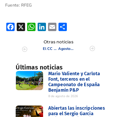
Fuente: RFEG
Facebook
X
WhatsApp
LinkedIn
Email
Compartir
Otras noticias
El CC Mediterráneo acogió la segunda prueba del Triangular de Golf Adaptado
Agosto, mes de Torneos Internacionales
Últimas noticias
Mario Valiente y Carlota
Font, terceros en el
Campeonato de España
Benjamín P&P
8 de agosto de 2026
Abiertas las inscripciones
para el Sergio Garcia