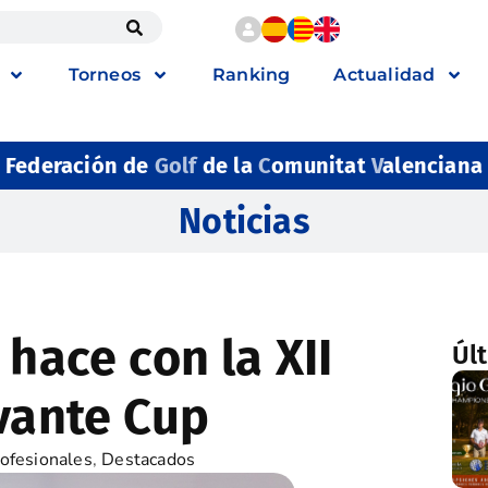
Torneos
Ranking
Actualidad
Federación de
Golf
de la
C
omunitat
V
alenciana
Noticias
 hace con la XII
Úl
evante Cup
ofesionales
,
Destacados