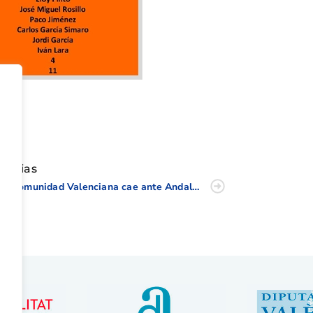
tir
oticias
La Comunidad Valenciana cae ante Andalucía en su Match Senior