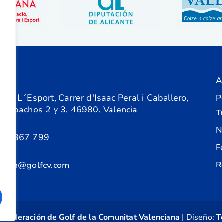
a
A
ón
 de L´Esport, Carrer d'Isaac Peral i Caballero,
P
 Despachos 2 y 3, 46980, Valencia
T
N
61 367 799
F
acion@golfcv.com
R
©
Federación de Golf de la Comunitat Valenciana
| Diseño:
T