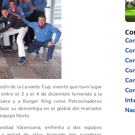
Co
Com
Co
Com
Com
Com
dición de la Levante Cup, evento que tuvo lugar
Com
entre el 3 y el 4 de diciembre teniendo a la
Int
ciana y a Burger King como Patrocinadores
educe su desventaja en el global del marcador
Nac
l equipo Norte.
nidad Valenciana, enfrenta a dos equipos
La mitad de ellos formado por jugadores