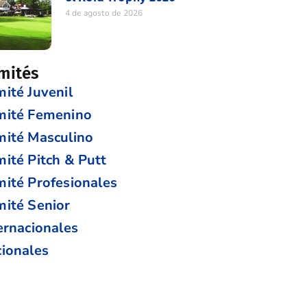
4 de agosto de 2026
mités
ité Juvenil
mité Femenino
ité Masculino
ité Pitch & Putt
ité Profesionales
ité Senior
ernacionales
ionales