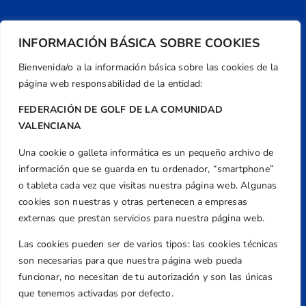
INFORMACIÓN BÁSICA SOBRE COOKIES
Bienvenida/o a la información básica sobre las cookies de la
página web responsabilidad de la entidad:
FEDERACIÓN DE GOLF DE LA COMUNIDAD
VALENCIANA
Una cookie o galleta informática es un pequeño archivo de
Dirección
información que se guarda en tu ordenador, “smartphone”
Centre de L´Esport, Carrer d'Isaac Peral i
o tableta cada vez que visitas nuestra página web. Algunas
Caballero, Nº 5, Despachos 2 y 3, 46980,
cookies son nuestras y otras pertenecen a empresas
Valencia
externas que prestan servicios para nuestra página web.
Teléfono
Las cookies pueden ser de varios tipos: las cookies técnicas
+34 961 367 799
son necesarias para que nuestra página web pueda
Email
funcionar, no necesitan de tu autorización y son las únicas
federacion@golfcv.com
que tenemos activadas por defecto.