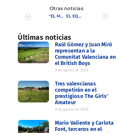
Otras noticias
“EL MUNDO” PUBLICA UNA ENTREVISTA A NATALIA ESCURIOLA
EL EQUIPO DE GOLF SENIOR CV DEFIENDE LA COPA EN ALMERÍA
Últimas noticias
Raúl Gómez y Juan Miró
representan a la
Comunitat Valenciana en
el British Boys
9 de agosto de 2026
Tres valencianas
competirán en el
prestigioso The Girls’
Amateur
9 de agosto de 2026
Mario Valiente y Carlota
Font, terceros en el