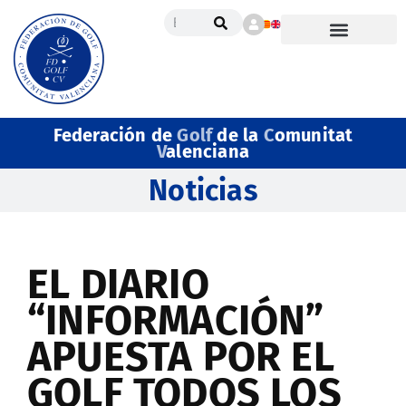
Federación de
Golf
de la
C
omunitat
V
alenciana
Noticias
EL DIARIO
“INFORMACIÓN”
APUESTA POR EL
GOLF TODOS LOS