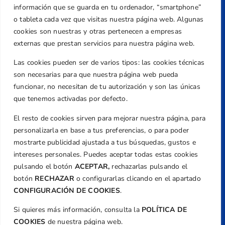
Dirección
información que se guarda en tu ordenador, “smartphone”
Centre de L´Esport, Carrer d'Isaac Peral i
o tableta cada vez que visitas nuestra página web. Algunas
Caballero, Nº 5, Despachos 2 y 3, 46980,
cookies son nuestras y otras pertenecen a empresas
Valencia
externas que prestan servicios para nuestra página web.
Teléfono
Las cookies pueden ser de varios tipos: las cookies técnicas
+34 961 367 799
son necesarias para que nuestra página web pueda
Email
funcionar, no necesitan de tu autorización y son las únicas
federacion@golfcv.com
que tenemos activadas por defecto.
El resto de cookies sirven para mejorar nuestra página, para
Aviso Legal
personalizarla en base a tus preferencias, o para poder
Política de Privacidad
mostrarte publicidad ajustada a tus búsquedas, gustos e
Transparencia
intereses personales. Puedes aceptar todas estas cookies
Normativa
pulsando el botón
ACEPTAR,
rechazarlas pulsando el
botón
RECHAZAR
o configurarlas clicando en el apartado
Federación
CONFIGURACIÓN DE COOKIES
.
Revista
Si quieres más información, consulta la
POLÍTICA DE
COOKIES
de nuestra página web.