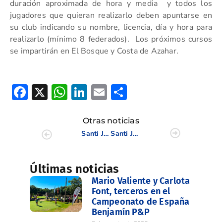
duración aproximada de hora y media y todos los
jugadores que quieran realizarlo deben apuntarse en
su club indicando su nombre, licencia, día y hora para
realizarlo (mínimo 8 federados). Los próximos cursos
se impartirán en El Bosque y Costa de Azahar.
Facebook
X
WhatsApp
LinkedIn
Email
Compartir
Otras noticias
Santi Juesas lidera el Nacional S18 Masculino (J.1)
Santi Juesas lidera en solitario el Nacional S18 Masculino (J.2)
Últimas noticias
Mario Valiente y Carlota
Font, terceros en el
Campeonato de España
Benjamín P&P