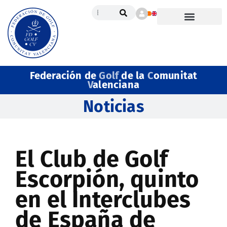
Federación de
Golf
de la
C
omunitat
V
alenciana
Noticias
El Club de Golf
Escorpión, quinto
en el Interclubes
de España de