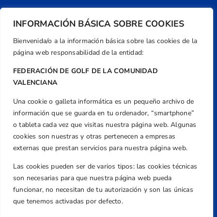
INFORMACIÓN BÁSICA SOBRE COOKIES
Bienvenida/o a la información básica sobre las cookies de la
página web responsabilidad de la entidad:
FEDERACIÓN DE GOLF DE LA COMUNIDAD
VALENCIANA
Una cookie o galleta informática es un pequeño archivo de
Dirección
información que se guarda en tu ordenador, “smartphone”
Centre de L´Esport, Carrer d'Isaac Peral i
o tableta cada vez que visitas nuestra página web. Algunas
Caballero, Nº 5, Despachos 2 y 3, 46980,
cookies son nuestras y otras pertenecen a empresas
Valencia
externas que prestan servicios para nuestra página web.
Teléfono
Las cookies pueden ser de varios tipos: las cookies técnicas
+34 961 367 799
son necesarias para que nuestra página web pueda
Email
funcionar, no necesitan de tu autorización y son las únicas
federacion@golfcv.com
que tenemos activadas por defecto.