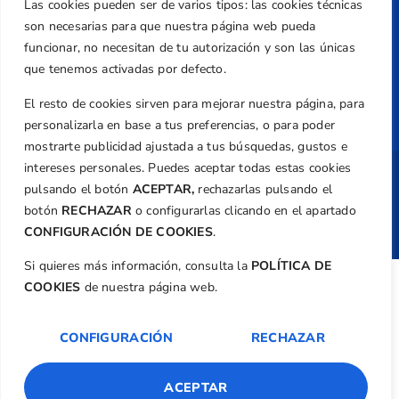
Las cookies pueden ser de varios tipos: las cookies técnicas
Normativa
son necesarias para que nuestra página web pueda
Federación
funcionar, no necesitan de tu autorización y son las únicas
que tenemos activadas por defecto.
Revista
El resto de cookies sirven para mejorar nuestra página, para
personalizarla en base a tus preferencias, o para poder
mostrarte publicidad ajustada a tus búsquedas, gustos e
intereses personales. Puedes aceptar todas estas cookies
Copyright ©
Federación de Golf de la
pulsando el botón
ACEPTAR,
rechazarlas pulsando el
Comunitat Valenciana
| Diseño:
TecnoQuatre
botón
RECHAZAR
o configurarlas clicando en el apartado
CONFIGURACIÓN DE COOKIES
.
Si quieres más información, consulta la
POLÍTICA DE
COOKIES
de nuestra página web.
CONFIGURACIÓN
RECHAZAR
ACEPTAR