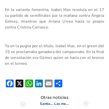
En la variante femenina, Isabel Mas resolvía en el 17
su partido de semifinales por la mañana contra Ángela
Gómez, mientras que Ariana Urrea hacía lo propio
contra Cristina Carrasco.
Ya en la pugna por el título, Isabel Mas, en el green del
15 se proclamaba ganadora del campeonato. En la final
de consolación era Gómez
quien se hacía con el bronce
en el torneo.
Facebook
X
WhatsApp
LinkedIn
Email
Compartir
Otras noticias
Santiago Juesas, ganador del Campeonato Absoluto de Castilla y León
Las mejores profesionales del mundo se citan en La Sella Golf para una prueba del Ladies European Tour 2023