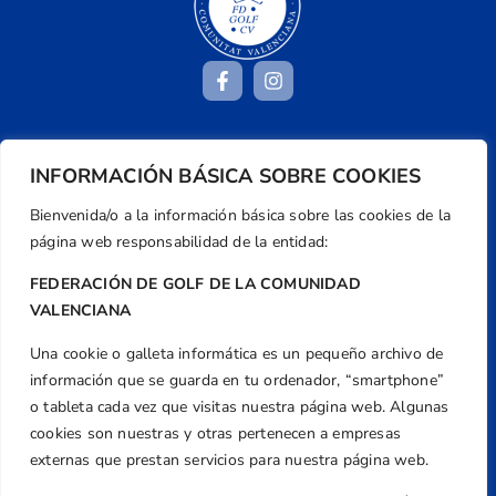
Dirección
INFORMACIÓN BÁSICA SOBRE COOKIES
Centre de L´Esport, Carrer d'Isaac Peral i
Bienvenida/o a la información básica sobre las cookies de la
Caballero, Nº 5, Despachos 2 y 3, 46980,
página web responsabilidad de la entidad:
Valencia
Teléfono
FEDERACIÓN DE GOLF DE LA COMUNIDAD
+34 961 367 799
VALENCIANA
Email
Una cookie o galleta informática es un pequeño archivo de
federacion@golfcv.com
información que se guarda en tu ordenador, “smartphone”
o tableta cada vez que visitas nuestra página web. Algunas
Aviso Legal
cookies son nuestras y otras pertenecen a empresas
Política de Privacidad
externas que prestan servicios para nuestra página web.
Transparencia