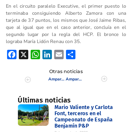
En el circuito paralelo Executive, el primer puesto lo
terminaba consiguiendo Alberto Zamora con una
tarjeta de 37 puntos, los mismos que José Jaime Ribas,
que al igual que en el caso anterior, concluía en el
segundo lugar por la regla del HCP. El bronce lo
lograba María Lidón Renau con 35.
Facebook
X
WhatsApp
LinkedIn
Email
Compartir
Otras noticias
Amparo Viñas, décima provisional en el Campeonato de España Mid amateur Femenino 2023
Amparo Viñas, séptima empatada en el Cto de España Mid Amateur Femenino
Últimas noticias
Mario Valiente y Carlota
Font, terceros en el
Campeonato de España
Benjamín P&P