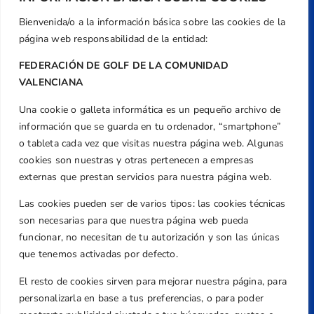
Dirección
Bienvenida/o a la información básica sobre las cookies de la
Centre de L´Esport, Carrer d'Isaac Peral i
página web responsabilidad de la entidad:
Caballero, Nº 5, Despachos 2 y 3, 46980,
Valencia
FEDERACIÓN DE GOLF DE LA COMUNIDAD
Teléfono
VALENCIANA
+34 961 367 799
Una cookie o galleta informática es un pequeño archivo de
Email
información que se guarda en tu ordenador, “smartphone”
federacion@golfcv.com
o tableta cada vez que visitas nuestra página web. Algunas
cookies son nuestras y otras pertenecen a empresas
Aviso Legal
externas que prestan servicios para nuestra página web.
Política de Privacidad
Las cookies pueden ser de varios tipos: las cookies técnicas
Transparencia
son necesarias para que nuestra página web pueda
Normativa
funcionar, no necesitan de tu autorización y son las únicas
Federación
que tenemos activadas por defecto.
Revista
El resto de cookies sirven para mejorar nuestra página, para
personalizarla en base a tus preferencias, o para poder