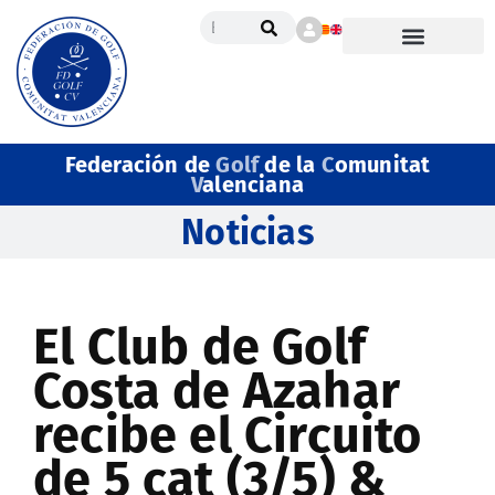
Federación de
Golf
de la
C
omunitat
V
alenciana
Noticias
El Club de Golf
Costa de Azahar
recibe el Circuito
de 5 cat (3/5) &