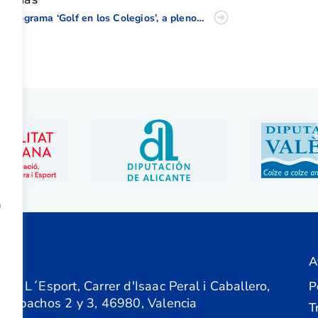
El programa ‘Golf en los Colegios’, a pleno rendimiento
a
A
ón
 de L´Esport, Carrer d'Isaac Peral i Caballero,
P
 Despachos 2 y 3, 46980, Valencia
T