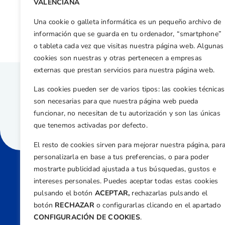
VALENCIANA
Bañón y Escuriola K.O. en el Internacional de Francia Match Play
Una cookie o galleta informática es un pequeño archivo de
información que se guarda en tu ordenador, “smartphone”
o tableta cada vez que visitas nuestra página web. Algunas
cookies son nuestras y otras pertenecen a empresas
externas que prestan servicios para nuestra página web.
Las cookies pueden ser de varios tipos: las cookies técnicas
son necesarias para que nuestra página web pueda
funcionar, no necesitan de tu autorización y son las únicas
que tenemos activadas por defecto.
El resto de cookies sirven para mejorar nuestra página, par
personalizarla en base a tus preferencias, o para poder
mostrarte publicidad ajustada a tus búsquedas, gustos e
intereses personales. Puedes aceptar todas estas cookies
Direcci
pulsando el botón
ACEPTAR,
rechazarlas pulsando el
Centre
botón
RECHAZAR
o configurarlas clicando en el apartado
Nº 5,
CONFIGURACIÓN DE COOKIES
.