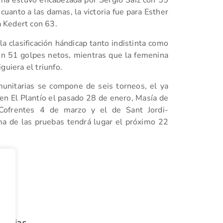
lina estuvo encabezada por Sergio Saiz con 55
uanto a las damas, la victoria fue para Esther
 Kedert con 63.
la clasificación hándicap tanto indistinta como
n 51 golpes netos, mientras que la femenina
guiera el triunfo.
omunitarias se compone de seis torneos, el ya
en El Plantío el pasado 28 de enero, Masía de
 Cofrentes 4 de marzo y el de Sant Jordi-
a de las pruebas tendrá lugar el próximo 22
tir
oticias