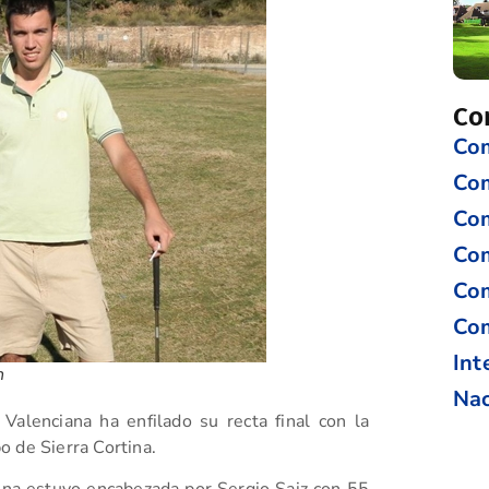
Co
Com
Co
Com
Com
Com
Com
Int
n
Nac
Valenciana ha enfilado su recta final con la
o de Sierra Cortina.