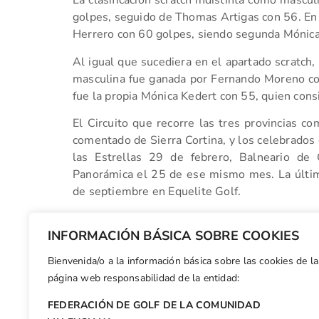
La clasificación scratch indistinta como mascu
golpes, seguido de Thomas Artigas con 56. En c
Herrero con 60 golpes, siendo segunda Mónica
Al igual que sucediera en el apartado scratch, 
masculina fue ganada por Fernando Moreno co
fue la propia Mónica Kedert con 55, quien consi
El Circuito que recorre las tres provincias c
comentado de Sierra Cortina, y los celebrados 
las Estrellas 29 de febrero, Balneario de
Panorámica el 25 de ese mismo mes. La últim
de septiembre en Equelite Golf.
(PP080412)
INFORMACIÓN BÁSICA SOBRE COOKIES
Bienvenida/o a la información básica sobre las cookies de la
Facebook
X
WhatsApp
LinkedIn
Email
Compar
página web responsabilidad de la entidad:
FEDERACIÓN DE GOLF DE LA COMUNIDAD
Otras n