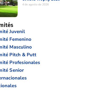
4 de agosto de 2026
mités
ité Juvenil
mité Femenino
ité Masculino
ité Pitch & Putt
ité Profesionales
ité Senior
ernacionales
ionales