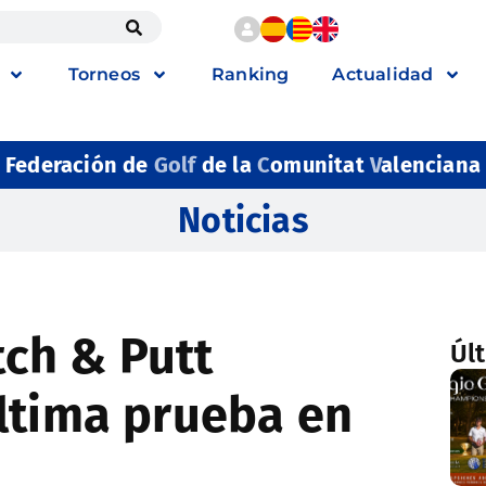
Torneos
Ranking
Actualidad
Federación de
Golf
de la
C
omunitat
V
alenciana
Noticias
tch & Putt
Úl
ltima prueba en