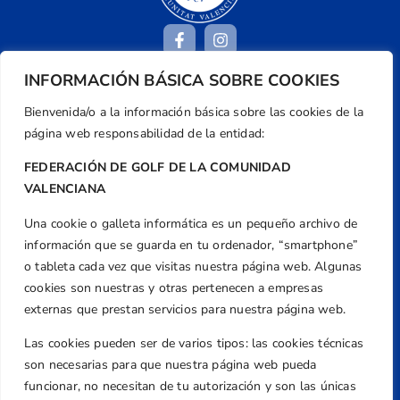
INFORMACIÓN BÁSICA SOBRE COOKIES
Dirección
Bienvenida/o a la información básica sobre las cookies de la
Centre de L´Esport, Carrer d'Isaac Peral i
página web responsabilidad de la entidad:
Caballero, Nº 5, Despachos 2 y 3, 46980,
FEDERACIÓN DE GOLF DE LA COMUNIDAD
Valencia
VALENCIANA
Teléfono
+34 961 367 799
Una cookie o galleta informática es un pequeño archivo de
información que se guarda en tu ordenador, “smartphone”
Email
o tableta cada vez que visitas nuestra página web. Algunas
federacion@golfcv.com
cookies son nuestras y otras pertenecen a empresas
Aviso Legal
externas que prestan servicios para nuestra página web.
Política de Privacidad
Las cookies pueden ser de varios tipos: las cookies técnicas
Transparencia
son necesarias para que nuestra página web pueda
funcionar, no necesitan de tu autorización y son las únicas
Normativa