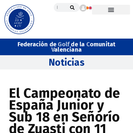
Federación de
Golf
de la
C
omunitat
V
alenciana
Noticias
El Campeonato de
España Junior y
Sub 18 en Señorío
de Zuasti con 11