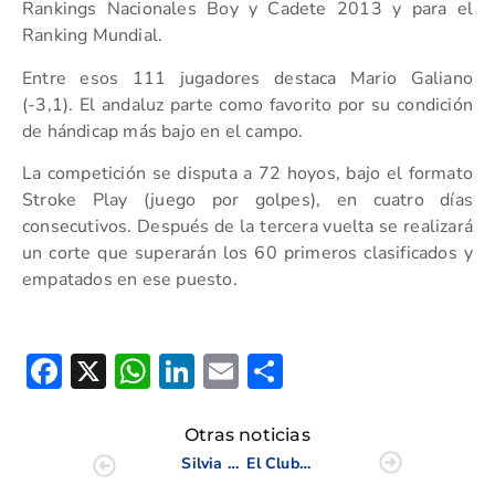
Rankings Nacionales Boy y Cadete 2013 y para el
Ranking Mundial.
Entre esos 111 jugadores destaca Mario Galiano
(-3,1). El andaluz parte como favorito por su condición
de hándicap más bajo en el campo.
La competición se disputa a 72 hoyos, bajo el formato
Stroke Play (juego por golpes), en cuatro días
consecutivos. Después de la tercera vuelta se realizará
un corte que superarán los 60 primeros clasificados y
empatados en ese puesto.
Facebook
X
WhatsApp
LinkedIn
Email
Compartir
Otras noticias
Silvia Bañón, subcampeona de España Universitaria
El Club de Golf Ifach celebró el I Trofeo Presidente