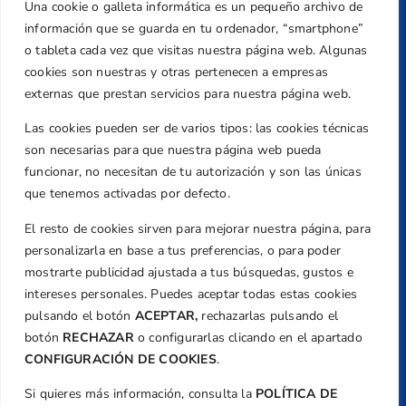
Una cookie o galleta informática es un pequeño archivo de
Dirección
información que se guarda en tu ordenador, “smartphone”
Centre de L´Esport, Carrer d'Isaac Peral i
o tableta cada vez que visitas nuestra página web. Algunas
Caballero, Nº 5, Despachos 2 y 3, 46980,
cookies son nuestras y otras pertenecen a empresas
Valencia
externas que prestan servicios para nuestra página web.
Teléfono
Las cookies pueden ser de varios tipos: las cookies técnicas
+34 961 367 799
son necesarias para que nuestra página web pueda
Email
funcionar, no necesitan de tu autorización y son las únicas
que tenemos activadas por defecto.
federacion@golfcv.com
El resto de cookies sirven para mejorar nuestra página, para
Aviso Legal
personalizarla en base a tus preferencias, o para poder
Política de Privacidad
mostrarte publicidad ajustada a tus búsquedas, gustos e
Transparencia
intereses personales. Puedes aceptar todas estas cookies
Normativa
pulsando el botón
ACEPTAR,
rechazarlas pulsando el
botón
RECHAZAR
o configurarlas clicando en el apartado
Federación
CONFIGURACIÓN DE COOKIES
.
Revista
Si quieres más información, consulta la
POLÍTICA DE