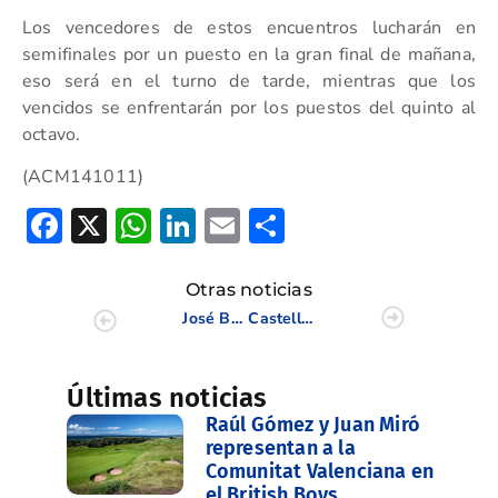
Los vencedores de estos encuentros lucharán en
semifinales por un puesto en la gran final de mañana,
eso será en el turno de tarde, mientras que los
vencidos se enfrentarán por los puestos del quinto al
octavo.
(ACM141011)
Facebook
X
WhatsApp
LinkedIn
Email
Compartir
Otras noticias
José Bondía accede a los cuartos de final de la Copa Puerta de Hierro
Castelló Masters, comienza la gran semana del Golf
Últimas noticias
Raúl Gómez y Juan Miró
representan a la
Comunitat Valenciana en
el British Boys