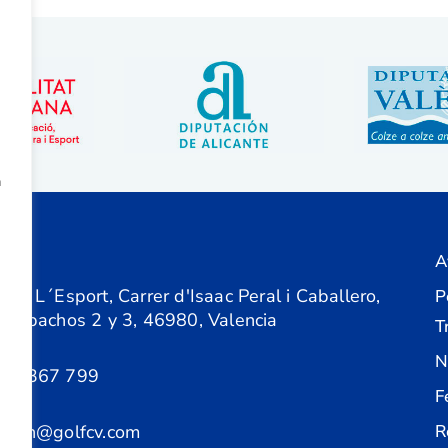
a
A
ón
 de L´Esport, Carrer d'Isaac Peral i Caballero,
P
 Despachos 2 y 3, 46980, Valencia
T
N
61 367 799
F
acion@golfcv.com
R