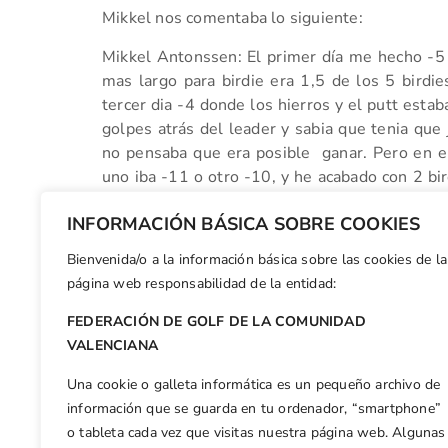
Mikkel nos comentaba lo siguiente:
Mikkel Antonssen: El primer día me hecho -5 y
mas largo para birdie era 1,5 de los 5 birdi
tercer dia -4 donde los hierros y el putt estab
golpes atrás del leader y sabia que tenia que 
no pensaba que era posible ganar. Pero en el
uno iba -11 o otro -10, y he acabado con 2 bir
del campo -7 (65).
INFORMACIÓN BÁSICA SOBRE COOKIES
Enhorabuena Mikkel
Bienvenida/o a la información básica sobre las cookies de la
Facebook
X
WhatsApp
LinkedIn
Email
Compar
página web responsabilidad de la entidad:
FEDERACIÓN DE GOLF DE LA COMUNIDAD
Otras n
VALENCIANA
El alicantino Alejandro Rodriguez, finaliza el 11º en el Scottish U-14
Una cookie o galleta informática es un pequeño archivo de
información que se guarda en tu ordenador, “smartphone”
o tableta cada vez que visitas nuestra página web. Algunas