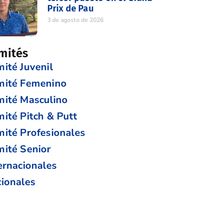
Prix de Pau
3 de agosto de 2026
mités
ité Juvenil
mité Femenino
ité Masculino
ité Pitch & Putt
ité Profesionales
ité Senior
ernacionales
ionales