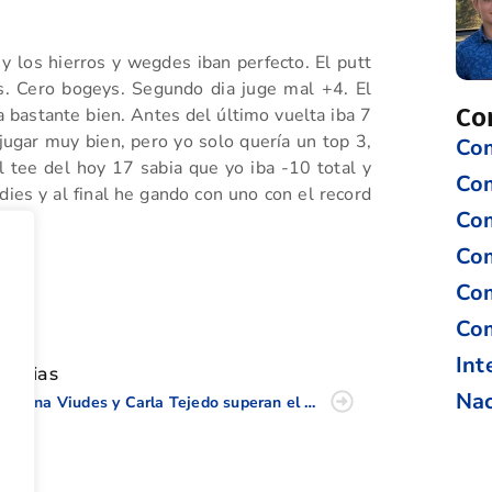
 los hierros y wegdes iban perfecto. El putt
es. Cero bogeys. Segundo dia juge mal +4. El
Co
a bastante bien. Antes del último vuelta iba 7
jugar muy bien, pero yo solo quería un top 3,
Com
 tee del hoy 17 sabia que yo iba -10 total y
Co
dies y al final he gando con uno con el record
Com
Com
Com
tir
Com
Int
oticias
Nac
Dimana Viudes y Carla Tejedo superan el corte en el British Girls