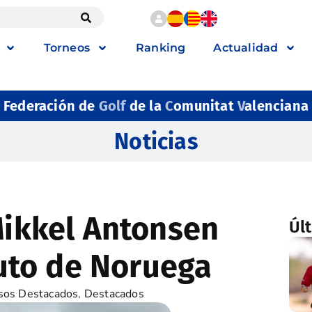
Torneos
Ranking
Actualidad
Federación de
Golf
de la
C
omunitat
V
alenciana
Noticias
Mikkel Antonsen
Úl
to de Noruega
sos Destacados
,
Destacados