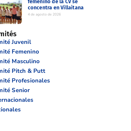
femenino de la CV se
concentra en Villaitana
4 de agosto de 2026
mités
ité Juvenil
mité Femenino
ité Masculino
ité Pitch & Putt
ité Profesionales
ité Senior
ernacionales
ionales