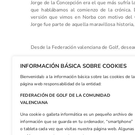
Jorge de la Concepción era el que más sufría l
que hablábamos al comienzo de la crónica. 
versión que vimos en Norba con motivo del
Jorge fue parte de aquella maravillosa historia
Desde la Federación valenciana de Golf, desea
INFORMACIÓN BÁSICA SOBRE COOKIES
¡VAMOS!
Bienvenida/o a la información básica sobre las cookies de la
Facebook
X
WhatsApp
LinkedIn
Email
Compar
página web responsabilidad de la entidad:
FEDERACIÓN DE GOLF DE LA COMUNIDAD
Otras n
VALENCIANA
Siete valencianos, a por el Campeonato de Madrid Masculino
Una cookie o galleta informática es un pequeño archivo de
información que se guarda en tu ordenador, “smartphone”
o tableta cada vez que visitas nuestra página web. Algunas