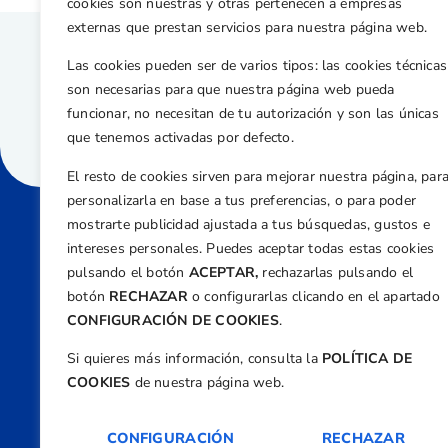
cookies son nuestras y otras pertenecen a empresas
externas que prestan servicios para nuestra página web.
Las cookies pueden ser de varios tipos: las cookies técnicas
son necesarias para que nuestra página web pueda
funcionar, no necesitan de tu autorización y son las únicas
que tenemos activadas por defecto.
El resto de cookies sirven para mejorar nuestra página, par
personalizarla en base a tus preferencias, o para poder
mostrarte publicidad ajustada a tus búsquedas, gustos e
intereses personales. Puedes aceptar todas estas cookies
Direcci
pulsando el botón
ACEPTAR,
rechazarlas pulsando el
Centre
botón
RECHAZAR
o configurarlas clicando en el apartado
Nº 5,
CONFIGURACIÓN DE COOKIES
.
Teléfono
Si quieres más información, consulta la
POLÍTICA DE
+34 9
COOKIES
de nuestra página web.
Email
feder
CONFIGURACIÓN
RECHAZAR