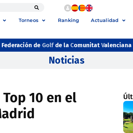
Torneos
Ranking
Actualidad
Federación de
Golf
de la
C
omunitat
V
alenciana
Noticias
 Top 10 en el
Úl
Madrid