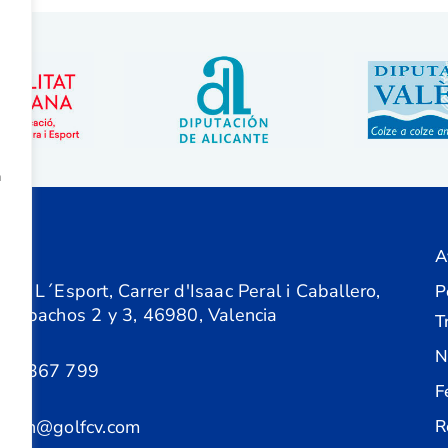
a
A
ón
 de L´Esport, Carrer d'Isaac Peral i Caballero,
P
 Despachos 2 y 3, 46980, Valencia
T
N
61 367 799
F
acion@golfcv.com
R