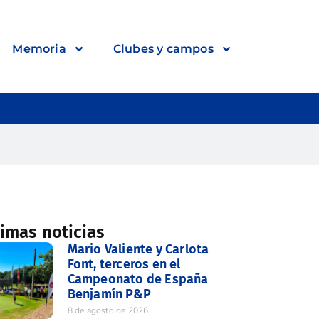
Memoria
Clubes y campos
timas noticias
Mario Valiente y Carlota
Font, terceros en el
Campeonato de España
Benjamín P&P
8 de agosto de 2026