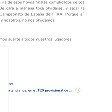
a ira de esos hoyos finales complicados de los
De cara a mañana toca olvidarse, y sacar la
 Campeonato de España de FFAA. Porque sí,
, y nosotros, no nos olvidamos.
mos suerte a todos nuestros jugadores.
tir
oticias
Dos valencianos, en el T20 provisional del Campeonato de Madrid Masculino