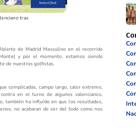
lenciano tras
Co
Com
Abierto de Madrid Masculino en el recorrido
Co
l Monte) y por el momento, estamos siendo
Com
te de nuestros golfistas.
Com
Com
ue complicadas, campo largo, calor extremo,
Com
contra en el turno de algunos valencianos,
, también ha influído en que los resultados,
Int
enos, no acabaran de ser del todo como nos
Nac