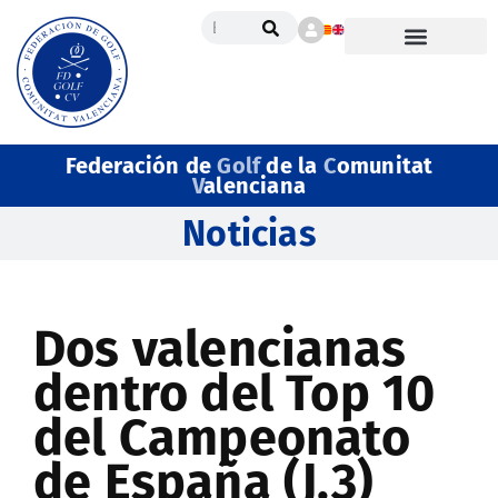
Federación de
Golf
de la
C
omunitat
V
alenciana
Noticias
Dos valencianas
dentro del Top 10
del Campeonato
de España (J.3)