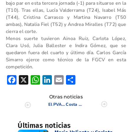
bajo par en esta tercera jornada (-1) para situarse en la
(T10). Tras ellas, Lucía Valderrama (T24), Isabel Más
(T44), Cristina Carrasco y Martina Navarro (T50
ambas), Natalia Fiel (T52) y Andrea Miralles (T72) que
cierra el corte.
Menos suerte tuvieron Ainoa Ruiz, Carlota López,
Clara Usó, Julia Ballester e Indira Gómez, que se
quedaron fuera del cuarto y último día. Carlos García
Simarro ejerce como técnico de la FGCV en esta
competición.
Facebook
X
WhatsApp
LinkedIn
Email
Compartir
Otras noticias
El PVACE BAI 9 en Costa de Azahar se salda con gran éxito
Costa de Azahar cierra un PVACE BAI 10 con muy buena nota
Últimas noticias