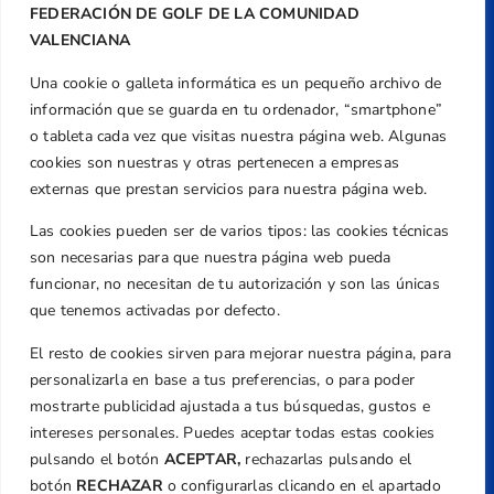
FEDERACIÓN DE GOLF DE LA COMUNIDAD
VALENCIANA
Una cookie o galleta informática es un pequeño archivo de
Dirección
información que se guarda en tu ordenador, “smartphone”
Centre de L´Esport, Carrer d'Isaac Peral i
o tableta cada vez que visitas nuestra página web. Algunas
Caballero, Nº 5, Despachos 2 y 3, 46980,
cookies son nuestras y otras pertenecen a empresas
Valencia
externas que prestan servicios para nuestra página web.
Teléfono
Las cookies pueden ser de varios tipos: las cookies técnicas
+34 961 367 799
son necesarias para que nuestra página web pueda
Email
funcionar, no necesitan de tu autorización y son las únicas
federacion@golfcv.com
que tenemos activadas por defecto.
El resto de cookies sirven para mejorar nuestra página, para
Aviso Legal
personalizarla en base a tus preferencias, o para poder
Política de Privacidad
mostrarte publicidad ajustada a tus búsquedas, gustos e
Transparencia
intereses personales. Puedes aceptar todas estas cookies
Normativa
pulsando el botón
ACEPTAR,
rechazarlas pulsando el
botón
RECHAZAR
o configurarlas clicando en el apartado