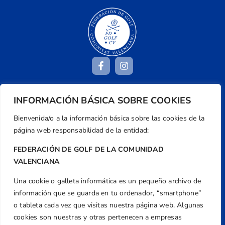
INFORMACIÓN BÁSICA SOBRE COOKIES
Dirección
Centre de L´Esport, Carrer d'Isaac Peral i
Bienvenida/o a la información básica sobre las cookies de la
Caballero, Nº 5, Despachos 2 y 3, 46980,
página web responsabilidad de la entidad:
Valencia
FEDERACIÓN DE GOLF DE LA COMUNIDAD
Teléfono
VALENCIANA
+34 961 367 799
Una cookie o galleta informática es un pequeño archivo de
Email
información que se guarda en tu ordenador, “smartphone”
federacion@golfcv.com
o tableta cada vez que visitas nuestra página web. Algunas
Aviso Legal
cookies son nuestras y otras pertenecen a empresas