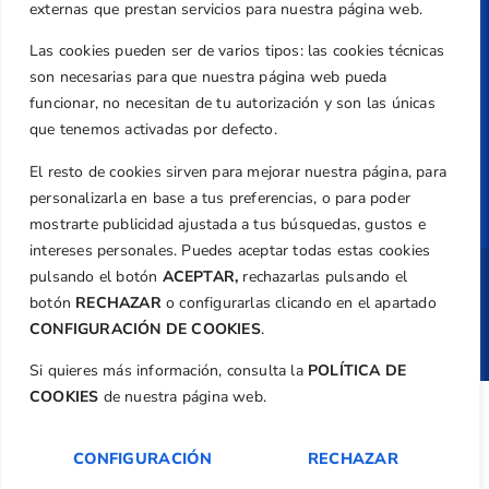
externas que prestan servicios para nuestra página web.
Política de Privacidad
Transparencia
Las cookies pueden ser de varios tipos: las cookies técnicas
son necesarias para que nuestra página web pueda
Normativa
funcionar, no necesitan de tu autorización y son las únicas
Federación
que tenemos activadas por defecto.
Revista
El resto de cookies sirven para mejorar nuestra página, para
personalizarla en base a tus preferencias, o para poder
mostrarte publicidad ajustada a tus búsquedas, gustos e
intereses personales. Puedes aceptar todas estas cookies
pulsando el botón
ACEPTAR,
rechazarlas pulsando el
Copyright ©
Federación de Golf de la
botón
RECHAZAR
o configurarlas clicando en el apartado
Comunitat Valenciana
| Diseño:
TecnoQuatre
CONFIGURACIÓN DE COOKIES
.
Si quieres más información, consulta la
POLÍTICA DE
COOKIES
de nuestra página web.
CONFIGURACIÓN
RECHAZAR