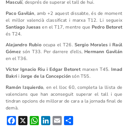
Masculí
, després de superar el tall de hui.
Paco Gavilán
, amb +2 aquest dissabte, és de moment
el millor valencià classificat i marxa T12. Li segueix
Santiago Juesas
en el T17, mentre que
Pedro Betoret
és T24.
Alejandro Rubio
ocupa el T26.
Sergio Morales i Raúl
Gómez
són T33. Per darrere d’ells,
Hermann Gavilán
en el T36.
Víctor Ignacio Riu i Edgar Betoret
marxen T45.
Imad
Bakri
i
Jorge de la Concepción
són T55.
Ramón Izquierdo
, en el lloc 60, completa la llista de
valencians que han aconseguit superar el tall i que
tindran opcions de millorar de cara a la jornada final de
demà.
Facebook
X
WhatsApp
LinkedIn
Email
Compartir