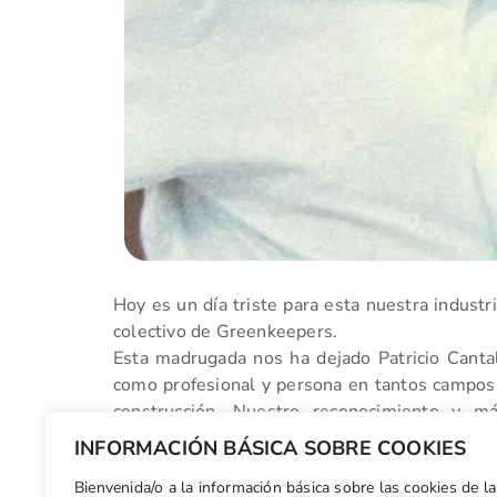
Hoy es un día triste para esta nuestra industr
colectivo de Greenkeepers.
Esta madrugada nos ha dejado Patricio Canta
como profesional y persona en tantos campos 
construcción. Nuestro reconocimiento y m
greenkeeper de Bonalba) y a su familia.
INFORMACIÓN BÁSICA SOBRE COOKIES
D.E.P.
Bienvenida/o a la información básica sobre las cookies de la