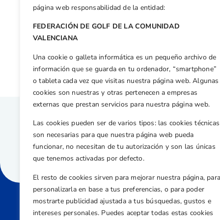
Facebook
X
WhatsApp
LinkedIn
Email
Compar
página web responsabilidad de la entidad:
FEDERACIÓN DE GOLF DE LA COMUNIDAD
Otras n
VALENCIANA
La armada juvenil valenciana acude a los Puntables Nacionales
Una cookie o galleta informática es un pequeño archivo de
información que se guarda en tu ordenador, “smartphone”
o tableta cada vez que visitas nuestra página web. Algunas
cookies son nuestras y otras pertenecen a empresas
externas que prestan servicios para nuestra página web.
Las cookies pueden ser de varios tipos: las cookies técnicas
son necesarias para que nuestra página web pueda
funcionar, no necesitan de tu autorización y son las únicas
que tenemos activadas por defecto.
El resto de cookies sirven para mejorar nuestra página, par
personalizarla en base a tus preferencias, o para poder
mostrarte publicidad ajustada a tus búsquedas, gustos e
intereses personales. Puedes aceptar todas estas cookies
Direcci