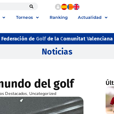
Torneos
Ranking
Actualidad
Federación de
Golf
de la
C
omunitat
V
alenciana
Noticias
 mundo del golf
Úl
os Destacados
,
Uncategorized