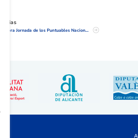
tir
oticias
Primera Jornada de los Puntuables Nacionales Juveniles Masculino y Femenino
a
A
ón