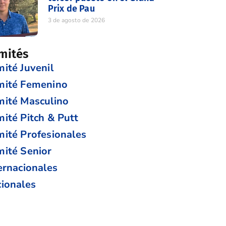
Prix de Pau
3 de agosto de 2026
mités
ité Juvenil
mité Femenino
ité Masculino
ité Pitch & Putt
ité Profesionales
ité Senior
ernacionales
ionales