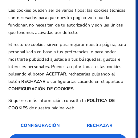
Teléfono
Las cookies pueden ser de varios tipos: las cookies técnicas
+34 961 367 799
son necesarias para que nuestra página web pueda
Email
funcionar, no necesitan de tu autorización y son las únicas
federacion@golfcv.com
que tenemos activadas por defecto.
El resto de cookies sirven para mejorar nuestra página, para
Aviso Legal
personalizarla en base a tus preferencias, o para poder
Política de Privacidad
mostrarte publicidad ajustada a tus búsquedas, gustos e
Transparencia
intereses personales. Puedes aceptar todas estas cookies
Normativa
pulsando el botón
ACEPTAR,
rechazarlas pulsando el
botón
RECHAZAR
o configurarlas clicando en el apartado
Federación
CONFIGURACIÓN DE COOKIES
.
Revista
Si quieres más información, consulta la
POLÍTICA DE
COOKIES
de nuestra página web.
CONFIGURACIÓN
RECHAZAR
Copyright ©
Federación de Golf de la
Comunitat Valenciana
| Diseño:
TecnoQuatre