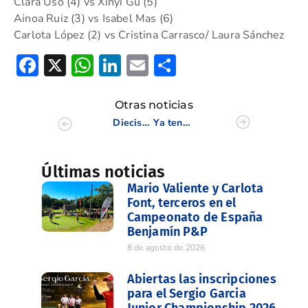
Clara Usó (4) vs Xinyi Gu (5)
Ainoa Ruiz (3) vs Isabel Mas (6)
Carlota López (2) vs Cristina Carrasco/ Laura Sánchez
Facebook
X
WhatsApp
LinkedIn
Email
Compartir
Otras noticias
Dieciséis seniors valencianas, en el Campeonato de España Individual
Ya tenemos semifinales de la X Copa Match Play CV en Panorámica (J.3)
Últimas noticias
Mario Valiente y Carlota
Font, terceros en el
Campeonato de España
Benjamín P&P
8 de agosto de 2026
Abiertas las inscripciones
para el Sergio Garcia