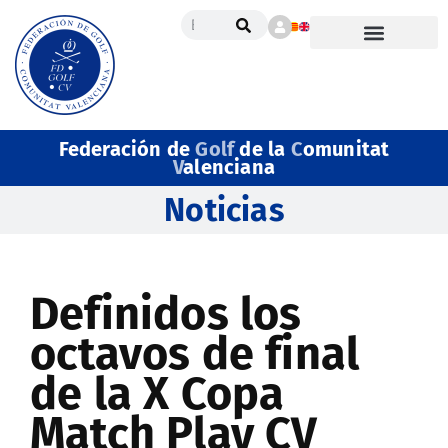
Federación de
Golf
de la
C
omunitat
V
alenciana
Noticias
Definidos los
octavos de final
de la X Copa
Match Play CV